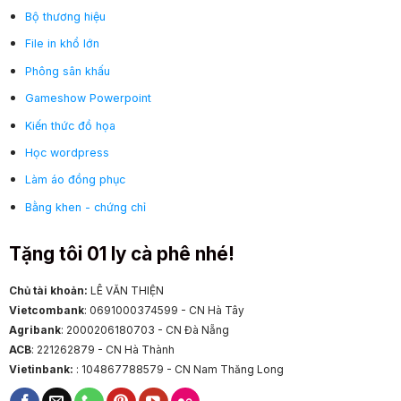
Bộ thương hiệu
File in khổ lớn
Phông sân khấu
Gameshow Powerpoint
Kiến thức đồ họa
Học wordpress
Làm áo đồng phục
Bằng khen - chứng chỉ
Tặng tôi 01 ly cà phê nhé!
Chủ tài khoản:
LÊ VĂN THIỆN
Vietcombank
: 0691000374599 - CN Hà Tây
Agribank
: 2000206180703 - CN Đà Nẵng
ACB
: 221262879 - CN Hà Thành
Vietinbank:
: 104867788579 - CN Nam Thăng Long