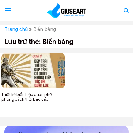
Bỏ
qua
nội
dung
Trang chủ
»
Biển bảng
Lưu trữ thẻ:
Biển bảng
Thiết kế biển hiệu quán phở
phong cách thời bao cấp