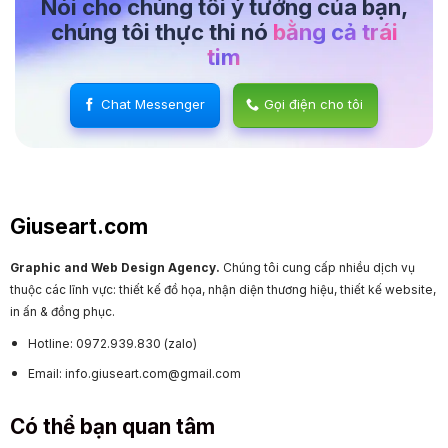
Nói cho chúng tôi ý tưởng của bạn,
chúng tôi thực thi nó
bằng cả trái
tim
Chat Messenger
Gọi điện cho tôi
Giuseart.com
Graphic and Web Design Agency.
Chúng tôi cung cấp nhiều dịch vụ
thuộc các lĩnh vực: thiết kế đồ họa, nhận diện thương hiệu, thiết kế website,
in ấn & đồng phục.
Hotline: 0972.939.830 (zalo)
Email: info.giuseart.com@gmail.com
Có thể bạn quan tâm