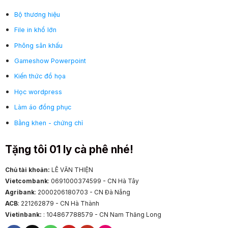
Bộ thương hiệu
File in khổ lớn
Phông sân khấu
Gameshow Powerpoint
Kiến thức đồ họa
Học wordpress
Làm áo đồng phục
Bằng khen - chứng chỉ
Tặng tôi 01 ly cà phê nhé!
Chủ tài khoản:
LÊ VĂN THIỆN
Vietcombank
: 0691000374599 - CN Hà Tây
Agribank
: 2000206180703 - CN Đà Nẵng
ACB
: 221262879 - CN Hà Thành
Vietinbank:
: 104867788579 - CN Nam Thăng Long