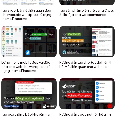
Tạo slider bài viết liên quan đẹp
Tạo sản phẩm biến thể dạng Cross
cho website wordpess sử dụng
Sells đẹp cho woocommerce
theme Flatsome
Dựng menu mobile đẹp và độc
Hướng dẫn tạo shortcode hiển thị
đáo cho website wordpress sử
bài viết liên quan cho website
dụng theme Flatsome
Tạo box thông báo khuyến mại
Hướng dẫn code nút liên hệ all in