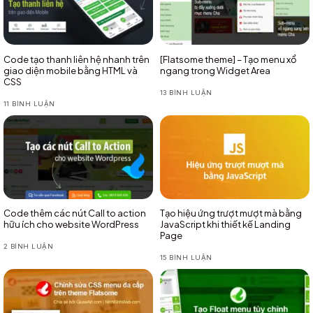
Code tạo thanh liên hệ nhanh trên
[Flatsome theme] – Tạo menu xổ
giao diện mobile bằng HTML và
ngang trong Widget Area
CSS
13 BÌNH LUẬN
11 BÌNH LUẬN
Code thêm các nút Call to action
Tạo hiệu ứng trượt mượt mà bằng
hữu ích cho website WordPress
JavaScript khi thiết kế Landing
Page
2 BÌNH LUẬN
15 BÌNH LUẬN