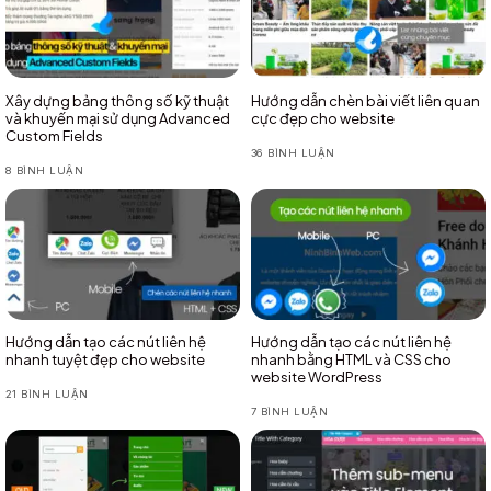
Xây dựng bảng thông số kỹ thuật
Hướng dẫn chèn bài viết liên quan
và khuyến mại sử dụng Advanced
cực đẹp cho website
Custom Fields
36 BÌNH LUẬN
8 BÌNH LUẬN
Hướng dẫn tạo các nút liên hệ
Hướng dẫn tạo các nút liên hệ
nhanh tuyệt đẹp cho website
nhanh bằng HTML và CSS cho
website WordPress
21 BÌNH LUẬN
7 BÌNH LUẬN