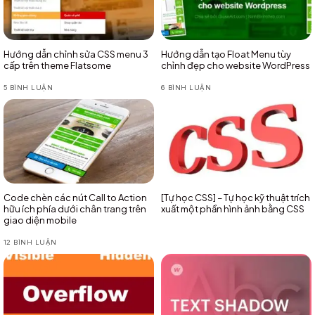
Hướng dẫn chỉnh sửa CSS menu 3
Hướng dẫn tạo Float Menu tùy
cấp trên theme Flatsome
chỉnh đẹp cho website WordPress
5 BÌNH LUẬN
6 BÌNH LUẬN
Code chèn các nút Call to Action
[Tự học CSS] – Tự học kỹ thuật trích
hữu ích phía dưới chân trang trên
xuất một phần hình ảnh bằng CSS
giao diện mobile
12 BÌNH LUẬN