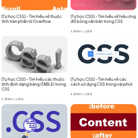
[Tự học CSS] – Tìm hiểu về thuộc
[Tự học CSS] – Tìm hiểu về hiệu ứng
tính tràn phần tử Overflow
đổ bóng văn bản trong CSS
3 BÌNH LUẬN
[Tự học CSS] – Tìm hiểu các thuộc
[Tự học CSS] – Tìm hiểu về các
tính định dạng bảng (TABLE) trong
cách sử dụng CSS trong vài phút
CSS
4 BÌNH LUẬN
2 BÌNH LUẬN