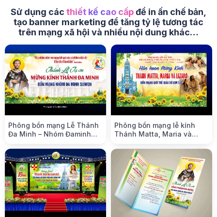
Sử dụng các
thiết kế cao cấp
để in ấn chế bản,
tạo banner marketing để tăng tỷ lệ tương tác
trên mạng xã hội và nhiều nội dung khác…
Phông bổn mạng Lễ Thánh
Phông bổn mạng lễ kính
Đa Minh – Nhóm Đaminh
Thánh Matta, Maria và
Suwon (Hàn Quốc)
Lazarô