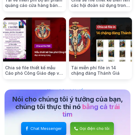
quảng cáo cửa hàng bán
các hội đoàn sử dụng trong
sim số thẻ cào
các dịp lễ Công Giáo
Chia sẻ file thiết kế mẫu
Tải miễn phí file in 14
Cáo phó Công Giáo đẹp và
chặng đàng Thánh Giá
trang trọng
Xem thêm bài viết
Nói cho chúng tôi ý tưởng của bạn,
chúng tôi thực thi nó
bằng cả trái
tim
Chat Messenger
Gọi điện cho tôi