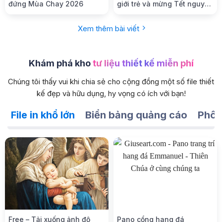
đứng Mùa Chay 2026
giới trẻ và mừng Tết nguyên
đán
Xem thêm bài viết
Khám phá kho
tư liệu thiết kế miễn phí
Chúng tôi thấy vui khi chia sẻ cho cộng đồng một số file thiết
kế đẹp và hữu dụng, hy vọng có ích với bạn!
File in khổ lớn
Biển bảng quảng cáo
Phôn
Free – Tải xuống ảnh độ
Pano cổng hang đá