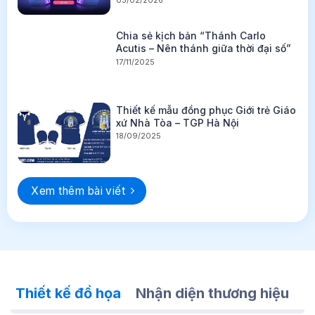
03/02/2026
Chia sẻ kịch bản “Thánh Carlo
Acutis – Nên thánh giữa thời đại số”
17/11/2025
Thiết kế mẫu đồng phục Giới trẻ Giáo
xứ Nhà Tòa – TGP Hà Nội
18/09/2025
Xem thêm bài viết
Thiết kế đồ họa
Nhận diện thương hiệu
T