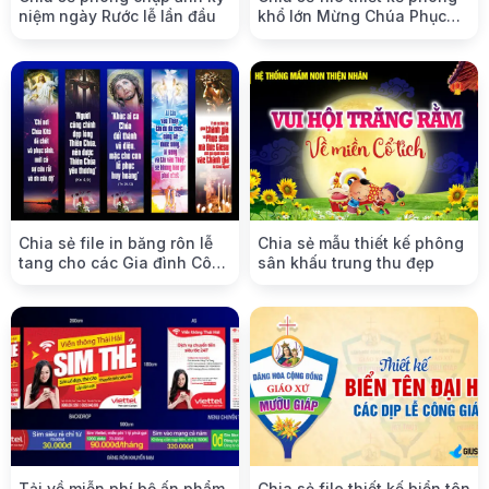
niệm ngày Rước lễ lần đầu
khổ lớn Mừng Chúa Phục
Sinh
Chia sẻ file in băng rôn lễ
Chia sẻ mẫu thiết kế phông
tang cho các Gia đình Công
sân khấu trung thu đẹp
Giáo
Tải về miễn phí bộ ấn phẩm
Chia sẻ file thiết kế biển tên