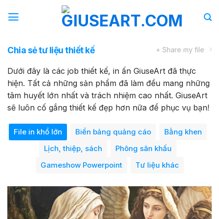
Bỏ
qua
nội
dung
Chia sẻ tư liệu thiết kế
+ Share my file
Dưới đây là các job thiết kế, in ấn GiuseArt đã thực
hiện. Tất cả những sản phẩm đã làm đều mang những
tâm huyết lớn nhất và trách nhiệm cao nhất. GiuseArt
sẽ luôn cố gắng thiết kế đẹp hơn nữa để phục vụ bạn!
File in khổ lớn
Biển bảng quảng cáo
Bằng khen
Lịch, thiệp, sách
Phông sân khấu
Gameshow Powerpoint
Tư liệu khác