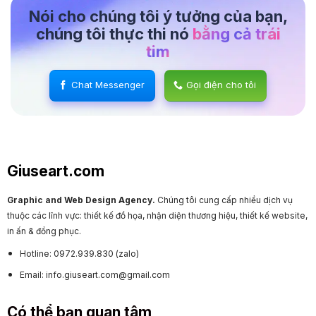
Nói cho chúng tôi ý tưởng của bạn,
chúng tôi thực thi nó
bằng cả trái
tim
Chat Messenger
Gọi điện cho tôi
Giuseart.com
Graphic and Web Design Agency.
Chúng tôi cung cấp nhiều dịch vụ
thuộc các lĩnh vực: thiết kế đồ họa, nhận diện thương hiệu, thiết kế website,
in ấn & đồng phục.
Hotline: 0972.939.830 (zalo)
Email: info.giuseart.com@gmail.com
Có thể bạn quan tâm