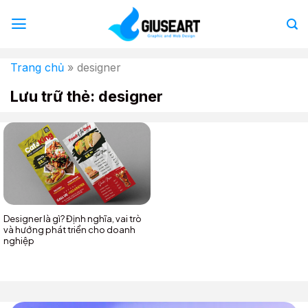
Bỏ
qua
nội
dung
Trang chủ
»
designer
Lưu trữ thẻ:
designer
Designer là gì? Định nghĩa, vai trò
và hướng phát triển cho doanh
nghiệp