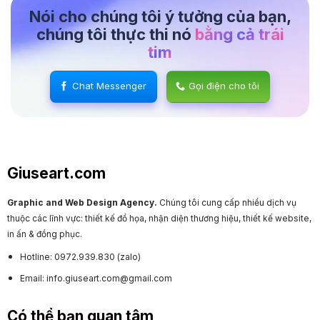
Nói cho chúng tôi ý tưởng của bạn,
chúng tôi thực thi nó
bằng cả trái
tim
Chat Messenger
Gọi điện cho tôi
Giuseart.com
Graphic and Web Design Agency.
Chúng tôi cung cấp nhiều dịch vụ
thuộc các lĩnh vực: thiết kế đồ họa, nhận diện thương hiệu, thiết kế website,
in ấn & đồng phục.
Hotline: 0972.939.830 (zalo)
Email: info.giuseart.com@gmail.com
Có thể bạn quan tâm