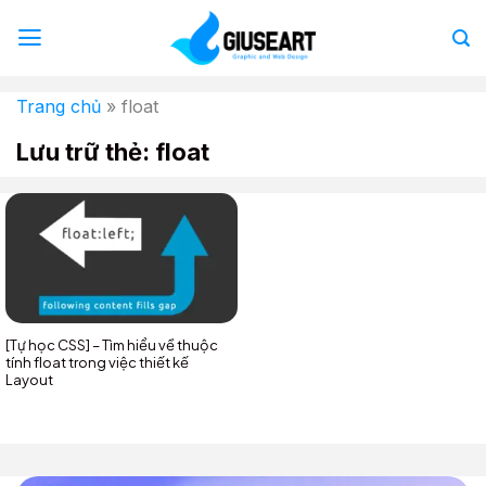
Bỏ
qua
nội
dung
Trang chủ
»
float
Lưu trữ thẻ:
float
[Tự học CSS] – Tìm hiểu về thuộc
tính float trong việc thiết kế
Layout