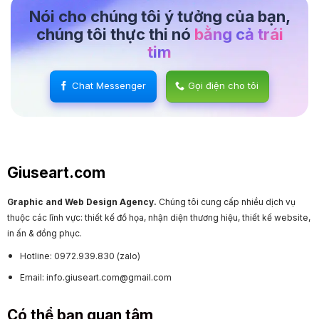
Nói cho chúng tôi ý tưởng của bạn,
chúng tôi thực thi nó
bằng cả trái
tim
Chat Messenger
Gọi điện cho tôi
Giuseart.com
Graphic and Web Design Agency.
Chúng tôi cung cấp nhiều dịch vụ
thuộc các lĩnh vực: thiết kế đồ họa, nhận diện thương hiệu, thiết kế website,
in ấn & đồng phục.
Hotline: 0972.939.830 (zalo)
Email: info.giuseart.com@gmail.com
Có thể bạn quan tâm