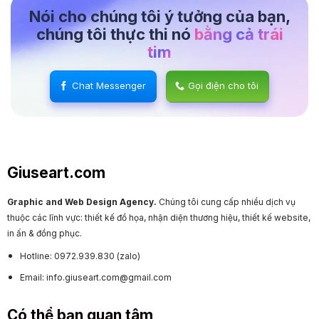
Nói cho chúng tôi ý tưởng của bạn,
chúng tôi thực thi nó
bằng cả trái
tim
Chat Messenger
Gọi điện cho tôi
Giuseart.com
Graphic and Web Design Agency.
Chúng tôi cung cấp nhiều dịch vụ
thuộc các lĩnh vực: thiết kế đồ họa, nhận diện thương hiệu, thiết kế website,
in ấn & đồng phục.
Hotline: 0972.939.830 (zalo)
Email: info.giuseart.com@gmail.com
Có thể bạn quan tâm