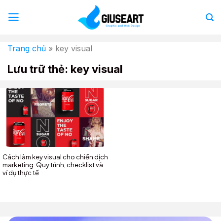
Bỏ
qua
nội
dung
Trang chủ
»
key visual
Lưu trữ thẻ:
key visual
Cách làm key visual cho chiến dịch
marketing: Quy trình, checklist và
ví dụ thực tế