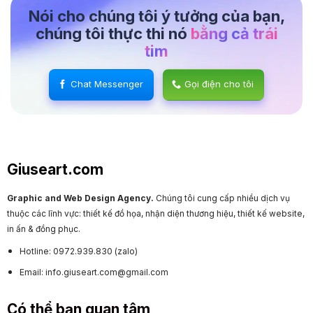
Nói cho chúng tôi ý tưởng của bạn,
chúng tôi thực thi nó
bằng cả trái
tim
Chat Messenger
Gọi điện cho tôi
Giuseart.com
Graphic and Web Design Agency.
Chúng tôi cung cấp nhiều dịch vụ
thuộc các lĩnh vực: thiết kế đồ họa, nhận diện thương hiệu, thiết kế website,
in ấn & đồng phục.
Hotline: 0972.939.830 (zalo)
Email: info.giuseart.com@gmail.com
Có thể bạn quan tâm