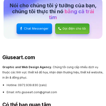
Nói cho chúng tôi ý tưởng của bạn,
chúng tôi thực thi nó
bằng cả trái
tim
Chat Messenger
Gọi điện cho tôi
Giuseart.com
Graphic and Web Design Agency.
Chúng tôi cung cấp nhiều dịch vụ
thuộc các lĩnh vực: thiết kế đồ họa, nhận diện thương hiệu, thiết kế website,
in ấn & đồng phục.
Hotline: 0972.939.830 (zalo)
Email: info.giuseart.com@gmail.com
Có thể bạn quan tâm