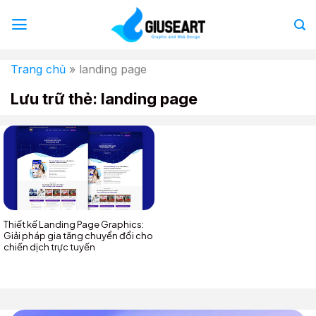
Bỏ
qua
nội
dung
Trang chủ
»
landing page
Lưu trữ thẻ:
landing page
Thiết kế Landing Page Graphics:
Giải pháp gia tăng chuyển đổi cho
chiến dịch trực tuyến