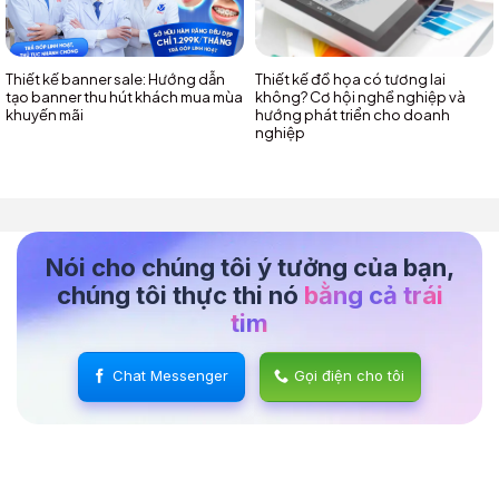
Thiết kế banner sale: Hướng dẫn
Thiết kế đồ họa có tương lai
tạo banner thu hút khách mua mùa
không? Cơ hội nghề nghiệp và
khuyến mãi
hướng phát triển cho doanh
nghiệp
Nói cho chúng tôi ý tưởng của bạn,
chúng tôi thực thi nó
bằng cả trái
tim
Chat Messenger
Gọi điện cho tôi