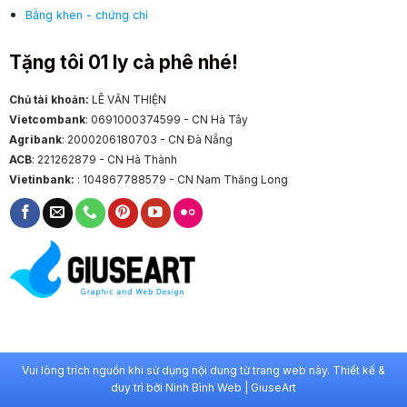
Bằng khen - chứng chỉ
Tặng tôi 01 ly cà phê nhé!
Chủ tài khoản:
LÊ VĂN THIỆN
Vietcombank
: 0691000374599 - CN Hà Tây
Agribank
: 2000206180703 - CN Đà Nẵng
ACB
: 221262879 - CN Hà Thành
Vietinbank:
: 104867788579 - CN Nam Thăng Long
Vui lòng trích nguồn khi sử dụng nội dung từ trang web này. Thiết kế &
duy trì bởi
Ninh Bình Web
|
GiuseArt