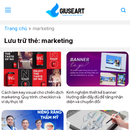
Bỏ
qua
nội
dung
Trang chủ
»
marketing
Lưu trữ thẻ:
marketing
Cách làm key visual cho chiến dịch
Kinh nghiệm thiết kế banner:
marketing: Quy trình, checklist và
Hướng dẫn đầy đủ để tăng nhận
ví dụ thực tế
diện và chuyển đổi