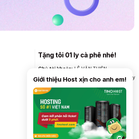
Tặng tôi 01 ly cà phê nhé!
Chủ tài khoản:
LÊ VĂN THIỆN
Vietcombank
: 0691000374599 - CN Hà Tây
Giới thiệu Host xịn cho anh em!
Agribank
: 2000206180703 - CN Đà Nẵng
ACB
: 221262879 - CN Hà Thành
Vietinbank:
: 104867788579 - CN Nam
Thăng Long