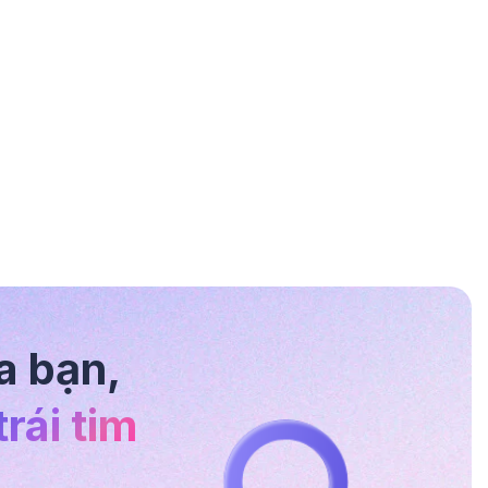
a bạn,
rái tim