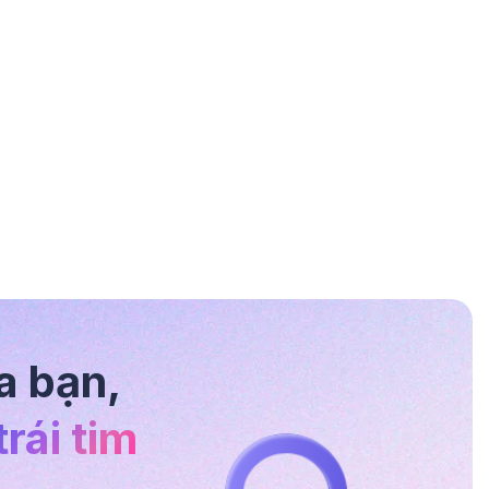
a bạn,
rái tim