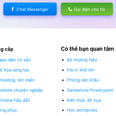
Chat Messenger
Gọi điện cho tôi
Có thể bạn quan tâm
ng cấp
iao diện có sẵn
Bộ thương hiệu
đồ họa sáng tạo
File in khổ lớn
hosting, tên miền
Phông sân khấu
website chuyên nghiệp
Gameshow Powerpoint
Online hấp dẫn
Kiến thức đồ họa
ồng phục
Học wordpress