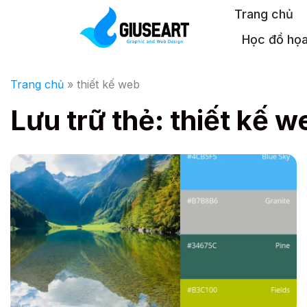
Bỏ
Trang chủ
qua
Học đồ họ
nội
dung
Trang chủ
»
thiết kế web
Lưu trữ thẻ:
thiết kế w