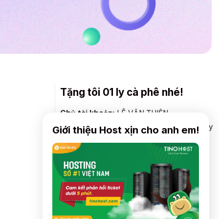
Tặng tôi 01 ly cà phê nhé!
Chủ tài khoản:
LÊ VĂN THIỆN
Vietcombank
: 0691000374599 - CN Hà Tây
Giới thiệu Host xịn cho anh em!
Agribank
: 2000206180703 - CN Đà Nẵng
ACB
: 221262879 - CN Hà Thành
Vietinbank:
: 104867788579 - CN Nam
Thăng Long