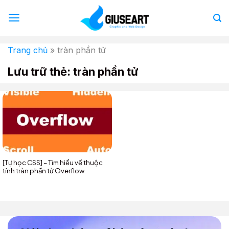
Bỏ
qua
nội
dung
Trang chủ
»
tràn phần tử
Lưu trữ thẻ:
tràn phần tử
[Tự học CSS] – Tìm hiểu về thuộc
tính tràn phần tử Overflow