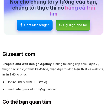
Nói cho chúng tôi ý tưởng của bạn,
chúng tôi thực thi nó
bằng cả trái
tim
Chat Messenger
Gọi điện cho tôi
Giuseart.com
Graphic and Web Design Agency.
Chúng tôi cung cấp nhiều dịch vụ
thuộc các lĩnh vực: thiết kế đồ họa, nhận diện thương hiệu, thiết kế website,
in ấn & đồng phục.
Hotline: 0972.939.830 (zalo)
Email: info.giuseart.com@gmail.com
Có thể bạn quan tâm