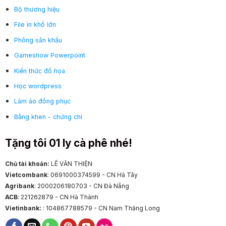
Bộ thương hiệu
File in khổ lớn
Phông sân khấu
Gameshow Powerpoint
Kiến thức đồ họa
Học wordpress
Làm áo đồng phục
Bằng khen - chứng chỉ
Tặng tôi 01 ly cà phê nhé!
Chủ tài khoản:
LÊ VĂN THIỆN
Vietcombank
: 0691000374599 - CN Hà Tây
Agribank
: 2000206180703 - CN Đà Nẵng
ACB
: 221262879 - CN Hà Thành
Vietinbank:
: 104867788579 - CN Nam Thăng Long