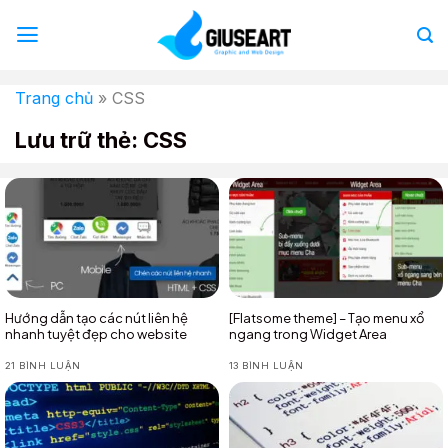
Bỏ
qua
nội
dung
Trang chủ
»
CSS
Lưu trữ thẻ:
CSS
Hướng dẫn tạo các nút liên hệ
[Flatsome theme] – Tạo menu xổ
nhanh tuyệt đẹp cho website
ngang trong Widget Area
21 BÌNH LUẬN
13 BÌNH LUẬN