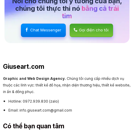
Nói cho chúng tôi ý tưởng của bạn,
chúng tôi thực thi nó
bằng cả trái
tim
Chat Messenger
Gọi điện cho tôi
Giuseart.com
Graphic and Web Design Agency.
Chúng tôi cung cấp nhiều dịch vụ
thuộc các lĩnh vực: thiết kế đồ họa, nhận diện thương hiệu, thiết kế website,
in ấn & đồng phục.
Hotline: 0972.939.830 (zalo)
Email: info.giuseart.com@gmail.com
Có thể bạn quan tâm