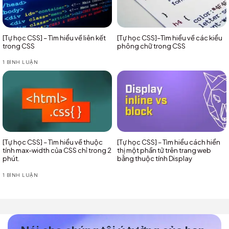
[Tự học CSS] – Tìm hiểu về liên kết
[Tự học CSS]–Tìm hiểu về các kiểu
trong CSS
phông chữ trong CSS
1 BÌNH LUẬN
[Tự học CSS] – Tìm hiểu về thuộc
[Tự học CSS] – Tìm hiểu cách hiển
tính max-width của CSS chỉ trong 2
thị một phần tử trên trang web
phút.
bằng thuộc tính Display
1 BÌNH LUẬN