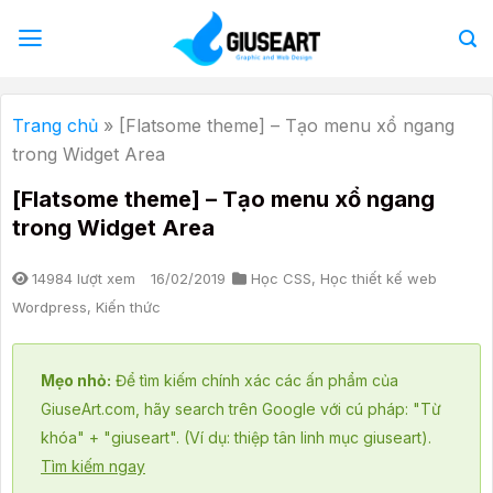
Bỏ
qua
nội
dung
Trang chủ
»
[Flatsome theme] – Tạo menu xổ ngang
trong Widget Area
[Flatsome theme] – Tạo menu xổ ngang
trong Widget Area
14984 lượt xem
16/02/2019
Học CSS
,
Học thiết kế web
Wordpress
,
Kiến thức
Mẹo nhỏ:
Để tìm kiếm chính xác các ấn phẩm của
GiuseArt.com, hãy search trên Google với cú pháp: "Từ
khóa" + "giuseart". (Ví dụ: thiệp tân linh mục giuseart).
Tìm kiếm ngay