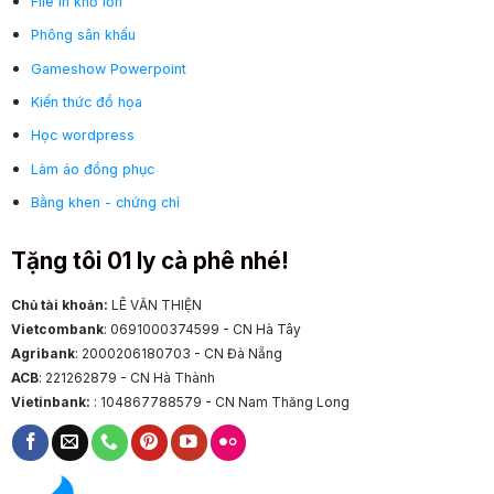
File in khổ lớn
Phông sân khấu
Gameshow Powerpoint
Kiến thức đồ họa
Học wordpress
Làm áo đồng phục
Bằng khen - chứng chỉ
Tặng tôi 01 ly cà phê nhé!
Chủ tài khoản:
LÊ VĂN THIỆN
Vietcombank
: 0691000374599 - CN Hà Tây
Agribank
: 2000206180703 - CN Đà Nẵng
ACB
: 221262879 - CN Hà Thành
Vietinbank:
: 104867788579 - CN Nam Thăng Long