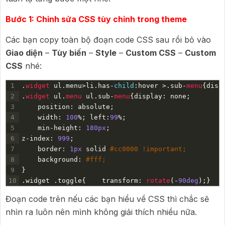
Bước 1: Chỉnh sửa CSS tùy chỉnh trong theme
Các bạn copy toàn bộ đoạn code CSS sau rồi bỏ vào
Giao diện
–
Tùy biến
–
Style
–
Custom CSS
–
Custom
CSS
nhé:
1
.
widget 
ul
.
menu
>
li
.
has
-
child
:
hover
>
.
sub
-
menu
{
disp
2
.
widget 
ul
.
menu 
ul
.
sub
-
menu
{
display
:
none
;
3
position
:
absolute
;
4
width
:
100
%
;
left
:
99
%
;
5
min
-
height
:
180px
;
6
z
-
index
:
999
;
7
border
:
1px
solid
#cc0000 !important;
8
background
:
#fff;
9
}
10
.
widget
.
toggle
{
transform
:
rotate
(
-
90deg
)
;
}
Đoạn code trên nếu các bạn hiểu về CSS thì chắc sẽ
nhìn ra luôn nên mình không giải thích nhiều nữa.