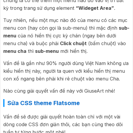
chúng ta có thể thêm một menu nào đó vào vị trí bất
kỳ trong trang sử dụng element
“Wideget Area”
.
Tuy nhiên, nếu một mục nào đó của menu có các mục
menu con (hay còn gọi là sub-menu) thì mặc định
sub-
menu
của nó hiển thị cực kỳ chán (ngay bên dưới
menu cha) và buộc phải
Click chuột
(bấm chuột) vào
menu cha
thì
sub-menu
mới hiển thị.
Vấn đề là gần như 90% người dùng Việt Nam không ưa
kiểu hiển thị này, người ta quen với kiểu hiển thị menu
con xổ ngang bên phải khi rê chuột vào menu Cha.
Nào cùng giải quyết vấn đề này với GiuseArt nhé!
Sửa CSS theme Flatsome
Vấn đề sẽ được giải quyết hoàn toàn chỉ với một vài
dòng code CSS đơn giản thôi, các bạn cùng theo dõi
tuần tự từng bước một nhé!