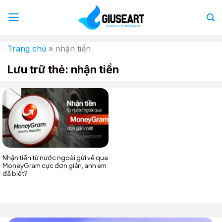
Bỏ
qua
nội
dung
Trang chủ
»
nhận tiền
Lưu trữ thẻ:
nhận tiền
Nhận tiền từ nước ngoài gửi về qua
MoneyGram cực đơn giản, anh em
đã biết?