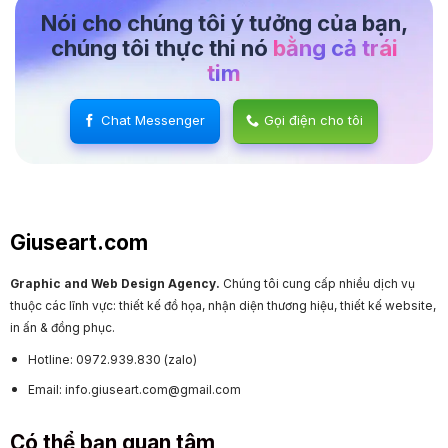
Nói cho chúng tôi ý tưởng của bạn,
chúng tôi thực thi nó
bằng cả trái
tim
Chat Messenger
Gọi điện cho tôi
Giuseart.com
Graphic and Web Design Agency.
Chúng tôi cung cấp nhiều dịch vụ
thuộc các lĩnh vực: thiết kế đồ họa, nhận diện thương hiệu, thiết kế website,
in ấn & đồng phục.
Hotline: 0972.939.830 (zalo)
Email: info.giuseart.com@gmail.com
Có thể bạn quan tâm