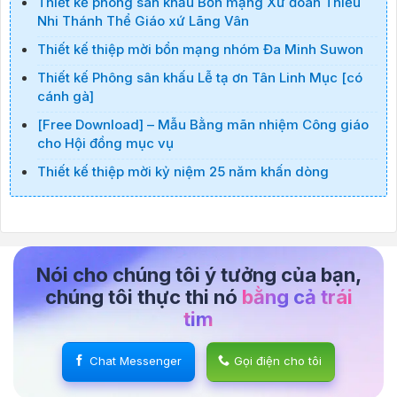
Thiết kế phông sân khấu Bổn mạng Xứ đoàn Thiếu
Nhi Thánh Thể Giáo xứ Lãng Vân
Thiết kế thiệp mời bổn mạng nhóm Đa Minh Suwon
Thiết kế Phông sân khấu Lễ tạ ơn Tân Linh Mục [có
cánh gà]
[Free Download] – Mẫu Bằng mãn nhiệm Công giáo
cho Hội đồng mục vụ
Thiết kế thiệp mời kỷ niệm 25 năm khấn dòng
Nói cho chúng tôi ý tưởng của bạn,
chúng tôi thực thi nó
bằng cả trái
tim
Chat Messenger
Gọi điện cho tôi