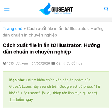
Bỏ
qua
nội
dung
Trang chủ
»
Cách xuất file in ấn từ Illustrator: Hướng
dẫn chuẩn in chuyên nghiệp
Cách xuất file in ấn từ Illustrator: Hướng
dẫn chuẩn in chuyên nghiệp
1015 lượt xem
04/02/2026
Kiến thức đồ họa
Mẹo nhỏ:
Để tìm kiếm chính xác các ấn phẩm của
GiuseArt.com, hãy search trên Google với cú pháp: "Từ
khóa" + "giuseart". (Ví dụ: thiệp tân linh mục giuseart).
Tìm kiếm ngay