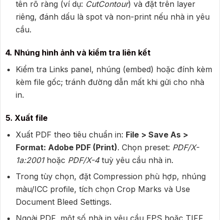
tên rõ ràng (ví dụ:
CutContour
) và đặt trên layer
riêng, đánh dấu là spot và non-print nếu nhà in yêu
cầu.
4. Nhúng hình ảnh và kiểm tra liên kết
Kiểm tra Links panel, nhúng (embed) hoặc đính kèm
kèm file gốc; tránh đường dẫn mất khi gửi cho nhà
in.
5. Xuất file
Xuất PDF theo tiêu chuẩn in:
File > Save As >
Format: Adobe PDF (Print)
. Chọn preset:
PDF/X-
1a:2001
hoặc
PDF/X-4
tuỳ yêu cầu nhà in.
Trong tùy chọn, đặt Compression phù hợp, nhúng
màu/ICC profile, tích chọn Crop Marks và Use
Document Bleed Settings.
Ngoài PDF, một số nhà in yêu cầu EPS hoặc TIFF