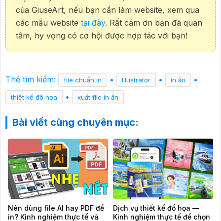
của GiuseArt, nếu bạn cần làm website, xem qua
các mẫu website
tại đây
. Rất cám ơn bạn đã quan
tâm, hy vọng có cơ hội được hợp tác với bạn!
Thẻ tìm kiếm:
•
•
•
file chuẩn in
Illustrator
in ấn
•
thiết kế đồ họa
xuất file in ấn
Bài viết cùng chuyên mục:
Nên dùng file AI hay PDF để
Dịch vụ thiết kế đồ họa —
in? Kinh nghiệm thực tế và
Kinh nghiệm thực tế để chọn