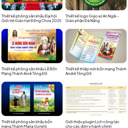
Thiết kế phông sân khấu Đại hội
Thiết kế logo Giáo xứ An Ngãi –
Giới trẻ Giáo hạt Đồng Chưa 2025
Giáo phận Đà Nẵng
Thiết kế phông sân khấu Lễ Bổn
Thiết kế thiệp mời bổn mạng Thánh
Mạng Thánh Anrê Tông Đồ
Andrê Tông Đồ
Thiết kế phông sân khấu bổn
Giới thiệu plugin Lịch công tác
mạng Thánh Maria Goretti
cho các đơn vị hành chính