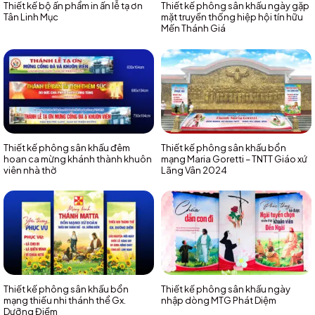
Thiết kế bộ ấn phẩm in ấn lễ tạ ơn
Thiết kế phông sân khấu ngày gặp
Tân Linh Mục
mặt truyền thống hiệp hội tín hữu
Mến Thánh Giá
Thiết kế phông sân khấu đêm
Thiết kế phông sân khấu bổn
hoan ca mừng khánh thành khuôn
mạng Maria Goretti – TNTT Giáo xứ
viên nhà thờ
Lãng Vân 2024
Thiết kế phông sân khấu bổn
Thiết kế phông sân khấu ngày
mạng thiếu nhi thánh thể Gx.
nhập dòng MTG Phát Diệm
Dưỡng Điềm