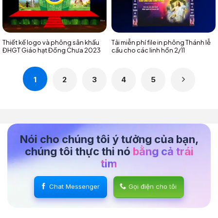
Thiết kế logo và phông sân khấu
Tải miễn phí file in phông Thánh lễ
ĐHGT Giáo hạt Đồng Chưa 2023
cầu cho các linh hồn 2/11
1
2
3
4
5
Nói cho chúng tôi ý tưởng của bạn,
chúng tôi thực thi nó
bằng cả trái
tim
Chat Messenger
Gọi điện cho tôi