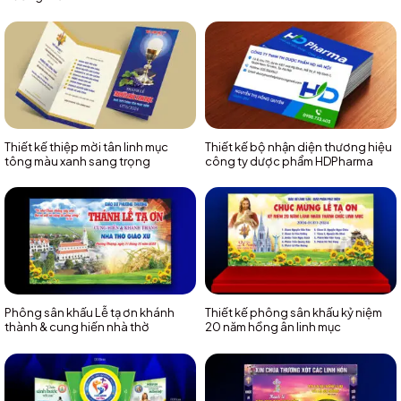
Thiết kế thiệp mời tân linh mục
Thiết kế bộ nhận diện thương hiệu
tông màu xanh sang trọng
công ty dược phẩm HDPharma
Phông sân khấu Lễ tạ ơn khánh
Thiết kế phông sân khấu kỷ niệm
thành & cung hiến nhà thờ
20 năm hồng ân linh mục