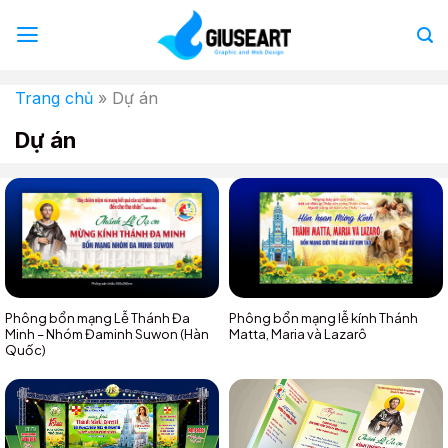
Bỏ
qua
nội
dung
Trang chủ
»
Dự án
Dự án
Phông bổn mạng Lễ Thánh Đa
Phông bổn mạng lễ kính Thánh
Minh – Nhóm Đaminh Suwon (Hàn
Matta, Maria và Lazarô
Quốc)