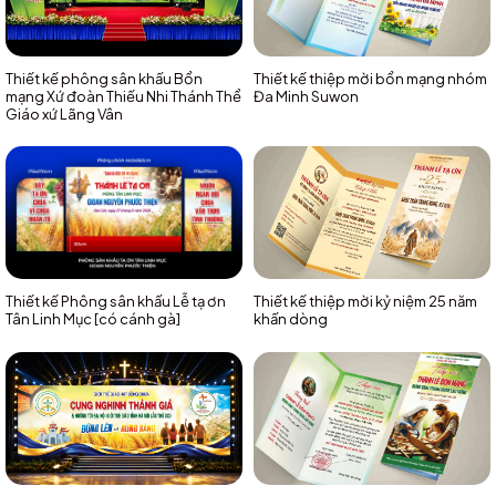
Thiết kế phông sân khấu Bổn
Thiết kế thiệp mời bổn mạng nhóm
mạng Xứ đoàn Thiếu Nhi Thánh Thể
Đa Minh Suwon
Giáo xứ Lãng Vân
Thiết kế Phông sân khấu Lễ tạ ơn
Thiết kế thiệp mời kỷ niệm 25 năm
Tân Linh Mục [có cánh gà]
khấn dòng