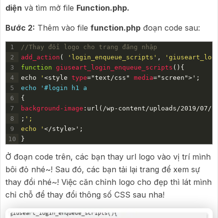
diện
và tìm mở file
Function.php.
Bước 2:
Thêm vào file
function.php
đoạn code sau:
1
//Thay đổi logo cho trang đăng nhập
2
add_action
(
'login_enqueue_scripts'
,
'giuseart_log
3
function
giuseart_login_enqueue_scripts
(
)
{
4
echo
'
<style 
type
="text/css"
media
="screen">'
;
5
echo '#login h1 a
6
{
7
background-image
:
url
(
/wp-content/uploads/2019/07/l
8
;
';
9
echo '
</style>
'
;
10
}
Ở đoạn code trên, các bạn thay url logo vào vị trí mình
bôi đỏ nhé~! Sau đó, các bạn tải lại trang để xem sự
thay đổi nhé~! Việc căn chỉnh logo cho đẹp thì lát mình
chỉ chỗ để thay đổi thông số CSS sau nha!