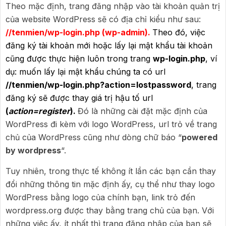
Theo mặc định, trang đăng nhập vào tài khoản quản trị
của website WordPress sẽ có địa chỉ kiểu như sau:
//tenmien/wp-login.php (wp-admin).
Theo đó, việc
đăng ký tài khoản mới hoặc lấy lại mật khẩu tài khoản
cũng được thực hiện luôn trong trang
wp-login.php
, ví
dụ: muốn lấy lại mật khẩu chúng ta có url
//tenmien/wp-login.php?action=lostpassword
, trang
đăng ký sẽ được thay giá trị hậu tố url
(
action=register
).
Đó là những cài đặt mặc định của
WordPress đi kèm với logo WordPress, url trỏ về trang
chủ của WordPress cũng như dòng chữ báo “
powered
by wordpress
“.
Tuy nhiên, trong thực tế không ít lần các bạn cần thay
đổi những thông tin mặc định ấy, cụ thể như thay logo
WordPress bằng logo của chính bạn, link trỏ đến
wordpress.org được thay bằng trang chủ của bạn. Với
những việc ấy, ít nhất thì trang đăng nhập của bạn sẽ