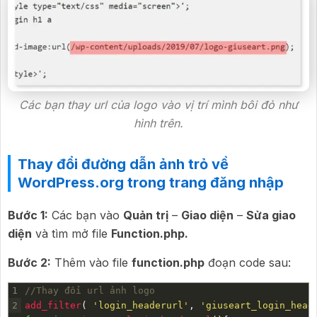
Các bạn thay url của logo vào vị trí mình bôi đỏ như
hình trên.
Thay đổi đường dẫn ảnh trỏ về
WordPress.org trong trang đăng nhập
Bước 1:
Các bạn vào
Quản trị
–
Giao diện
–
Sửa giao
diện
và tìm mở file
Function.php.
Bước 2:
Thêm vào file
function.php
đoạn code sau:
1
//Thay đổi url ảnh logo
2
add_filter
(
'login_headerurl'
,
'giuseart_login_head