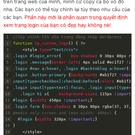
trên trang web của mình, mình cứ copy cả bỏ vô đó
nha. Các bạn có thể tùy chỉnh lại tùy theo nhu cầu của
các bạn.
Phần này mới là phần quan trọng quyết định
xem trang login của bạn có đẹp hay không nè!
1
//Tùy chỉnh CSS cho trang đăng nhập Wordpress
2
function
tp_custom_logo
(
)
{
?
>
3
<style 
type
="text/css">
4
.login #login_error
{
box-shadow
:
0
30px
80px
rg
5
.login .message
{
border-left
:
4px
solid
#ec1f27
!im
6
.login #nav a:hover, .login #backtoblog a:hover
{
co
7
.login .button-primary 
{
background
:
#eb1f27
!impor
8
input[type=checkbox]:checked:before
{
color
:
#eb1f27
9
.login input[type=text]:focus, .login input[type=p
10
.login h1 a
{
background-size
:
115px
!importa
11
#login 
{
width
:
450px
!important
;
}
12
.login form 
{
box-shadow
:
0
30px
80px
rgba
(
37,
37,
13
@media only screen and (max-width: 480px) 
{
14
#login 
{
width
:
320px
!important
;
}
15
}
16
</style>