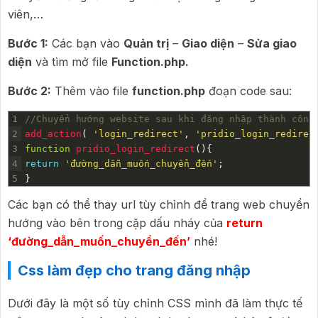
viên,…
Bước 1:
Các bạn vào
Quản trị
–
Giao diện
–
Sửa giao
diện
và tìm mở file
Function.php.
Bước 2:
Thêm vào file
function.php
đoạn code sau:
1
//Chuyển hướng website sau khi đăng nhập thành công
2
add_action
(
'login_redirect'
,
'pridio_login_redirec
3
function
pridio_login_redirect
(
)
{
4
return
'đường_dẫn_muốn_chuyển_đến'
;
5
}
Các bạn có thể thay url tùy chỉnh để trang web chuyển
hướng vào bên trong cặp dấu nháy của
return
‘đường_dẫn_muốn_chuyển_đến’
nhé!
Css làm đẹp cho trang đăng nhập
Dưới đây là một số tùy chỉnh CSS mình đã làm thực tế