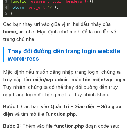
3
function
giuseart_login_headerurl
(
)
{
4
return
home_url
(
'/'
)
;
5
}
Các bạn thay url vào giữa vị trí hai dấu nháy của
home_url
nhé! Mặc định như mình để là nó dẫn về
trang chủ nhé!
Thay đổi đường dẫn trang login website
WordPress
Mặc định nếu muốn đăng nhập trang login, chúng ta
truy cập
tên-miền/wp-admin
hoặc
tên-miền/wp-login
.
Tuy nhiên, chúng ta có thể thay đổi đường dẫn truy
cập trang login đó bằng một url tùy chỉnh khác.
Bước 1:
Các bạn vào
Quản trị
–
Giao diện
–
Sửa giao
diện
và tìm mở file
Function.php.
Bước 2:
Thêm vào file
function.php
đoạn code sau: