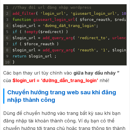
1
//Thay đổi url đăng nhập wordpress
2
add_filter
(
'login_url'
,
'giuseart_login_url'
,
10
,
3
function
giuseart_login_url
(
$
force_reauth
,
$
redir
4
$
login_url
=
'đường_dẫn_trang_login'
;
5
if
(
!
empty
(
$
redirect
)
)
6
$
login_url
=
add_query_arg
(
'redirect_to'
,
urlenco
7
if
(
$
force
_
reauth
)
8
$
login_url
=
add_query_arg
(
'reauth'
,
'1'
,
$
login
_
9
return
$
login
_
url
;
10
}
Các bạn thay url tùy chỉnh vào
giữa hay dấu nháy ”
của
$login_url = ‘đường_dẫn_trang_login’
nhé!
Chuyển hướng trang web sau khi đăng
nhập thành công
Dùng để chuyển hướng vào trang bất kỳ sau khi bạn
đăng nhập tài khoản thành công. Ví dụ bạn có thể
chuyển hướng tới trang chủ hoặc trang thông tin thành