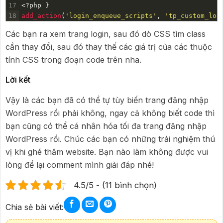
17
<
?
php
}
18
add_action
(
'login_enqueue_scripts'
,
'tp_custom_log
Các bạn ra xem trang login, sau đó dò CSS tìm class
cần thay đổi, sau đó thay thế các giá trị của các thuộc
tính CSS trong đoạn code trên nha.
Lời kết
Vậy là các bạn đã có thể tự tùy biến trang đăng nhập
WordPress rồi phải không, ngay cả không biết code thì
bạn cũng có thể cá nhân hóa tối đa trang đăng nhập
WordPress rồi. Chúc các bạn có những trải nghiệm thú
vị khi ghé thăm website. Bạn nào làm không được vui
lòng để lại comment mình giải đáp nhé!
4.5/5 - (11 bình chọn)
Chia sẻ bài viết: