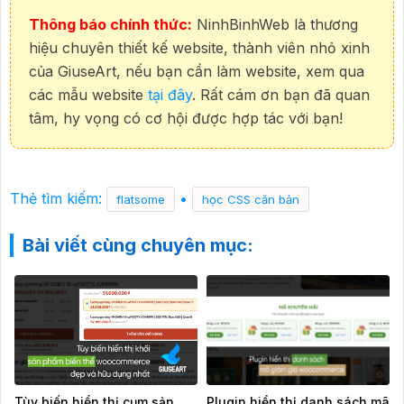
Thông báo chính thức:
NinhBinhWeb là thương
hiệu chuyên thiết kế website, thành viên nhỏ xinh
của GiuseArt, nếu bạn cần làm website, xem qua
các mẫu website
tại đây
. Rất cám ơn bạn đã quan
tâm, hy vọng có cơ hội được hợp tác với bạn!
Thẻ tìm kiếm:
•
flatsome
học CSS căn bản
Bài viết cùng chuyên mục:
Tùy biến hiển thị cụm sản
Plugin hiển thị danh sách mã