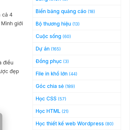
Biển bảng quảng cáo
(18)
 cả 4
Mình giới
Bộ thương hiệu
(13)
Cuộc sống
(60)
Dự án
(165)
Đồng phục
(3)
à điều
được đẹp
File in khổ lớn
(44)
Góc chia sẻ
(189)
Học CSS
(57)
Học HTML
(21)
Học thiết kế web Wordpress
(80)