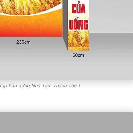
kup bản dựng Nhà Tạm Thánh Thể 1