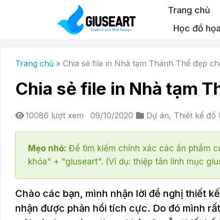
Bỏ
Trang chủ
qua
Học đồ họ
nội
dung
Trang chủ
»
Chia sẻ file in Nhà tạm Thánh Thể đẹp ch
Chia sẻ file in Nhà tạm 
10086 lượt xem
09/10/2020
Dự án
,
Thiết kế đồ
Mẹo nhỏ:
Để tìm kiếm chính xác các ấn phẩm củ
khóa" + "giuseart". (Ví dụ: thiệp tân linh mục giu
Chào các bạn, mình nhận lời đề nghị thiết
nhận được phản hồi tích cực. Do đó mình rất 