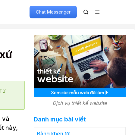
Chat Messenger
 xứ
"Từ
Dịch vụ thiết kế website
p và
Danh mục bài viết
ết này,
Bằng khen
(8)