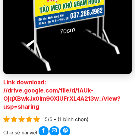
Link download:
//drive.google.com/file/d/1AUk-
OjqXBwkJx0Im90XiUFrXL4A213w_/view?
usp=sharing
5/5 - (1 bình chọn)
Chia sẻ bài viết: