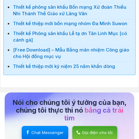
Thiết kế phông sân khấu Bổn mạng Xứ đoàn Thiếu
Nhi Thánh Thể Giáo xứ Lãng Vân
Thiết kế thiệp mời bổn mạng nhóm Đa Minh Suwon
Thiết kế Phông sân khấu Lễ tạ ơn Tân Linh Mục [có
cánh gà]
[Free Download] – Mẫu Bằng mãn nhiệm Công giáo
cho Hội đồng mục vụ
Thiết kế thiệp mời kỷ niệm 25 năm khấn dòng
Nói cho chúng tôi ý tưởng của bạn,
chúng tôi thực thi nó
bằng cả trái
tim
Chat Messenger
Gọi điện cho tôi