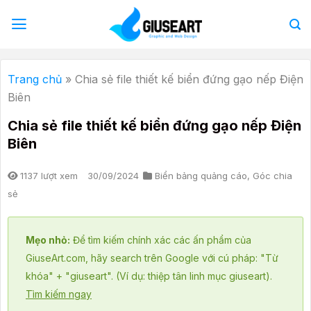
Bỏ
qua
nội
dung
Trang chủ
»
Chia sẻ file thiết kế biển đứng gạo nếp Điện
Biên
Chia sẻ file thiết kế biển đứng gạo nếp Điện
Biên
1137 lượt xem
30/09/2024
Biển bảng quảng cáo
,
Góc chia
sẻ
Mẹo nhỏ:
Để tìm kiếm chính xác các ấn phẩm của
GiuseArt.com, hãy search trên Google với cú pháp: "Từ
khóa" + "giuseart". (Ví dụ: thiệp tân linh mục giuseart).
Tìm kiếm ngay