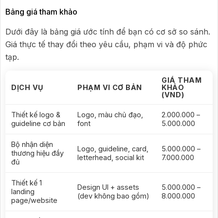
Bảng giá tham khảo
Dưới đây là bảng giá ước tính để bạn có cơ sở so sánh.
Giá thực tế thay đổi theo yêu cầu, phạm vi và độ phức
tạp.
GIÁ THAM
DỊCH VỤ
PHẠM VI CƠ BẢN
KHẢO
(VND)
Thiết kế logo &
Logo, màu chủ đạo,
2.000.000 –
guideline cơ bản
font
5.000.000
Bộ nhận diện
Logo, guideline, card,
5.000.000 –
thương hiệu đầy
letterhead, social kit
7.000.000
đủ
Thiết kế 1
Design UI + assets
5.000.000 –
landing
(dev không bao gồm)
8.000.000
page/website