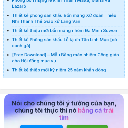
Phông bổn mạng lễ kính Thánh Matta, Maria và
Lazarô
Thiết kế phông sân khấu Bổn mạng Xứ đoàn Thiếu
Nhi Thánh Thể Giáo xứ Lãng Vân
Thiết kế thiệp mời bổn mạng nhóm Đa Minh Suwon
Thiết kế Phông sân khấu Lễ tạ ơn Tân Linh Mục [có
cánh gà]
[Free Download] – Mẫu Bằng mãn nhiệm Công giáo
cho Hội đồng mục vụ
Thiết kế thiệp mời kỷ niệm 25 năm khấn dòng
Nói cho chúng tôi ý tưởng của bạn,
chúng tôi thực thi nó
bằng cả trái
tim