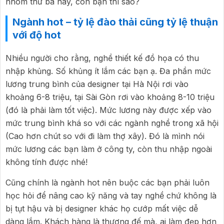
nhóm thứ ba này, còn bạn thì sao?
Ngành hot – tỷ lệ đào thải cũng tỷ lệ thuận
với độ hot
Nhiều người cho rằng, nghề thiết kế đồ họa có thu
nhập khủng. Số khủng ít lắm các bạn ạ. Đa phần mức
lương trung bình của designer tại Hà Nội rơi vào
khoảng 6-8 triệu, tại Sài Gòn rơi vào khoảng 8-10 triệu
(đó là phải làm tốt việc). Mức lương này được xếp vào
mức trung bình khá so với các ngành nghề trong xã hội
(Cao hơn chút so với đi làm thợ xây). Đó là mình nói
mức lương các bạn làm ở công ty, còn thu nhập ngoài
không tính được nhé!
Cũng chính là ngành hot nên buộc các bạn phải luôn
học hỏi để nâng cao kỹ năng và tay nghề chứ không là
bị tụt hậu và bị designer khác họ cướp mất việc dễ
dàng lắm. Khách hàng là thượng đế mà, ai làm đẹp hơn