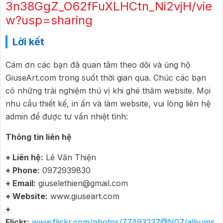
3n38GgZ_O62fFuXLHCtn_Ni2vjH/vie
w?usp=sharing
Lời kết
Cám ơn các bạn đã quan tâm theo dõi và ủng hộ
GiuseArt.com trong suốt thời gian qua. Chúc các bạn
có những trải nghiệm thú vị khi ghé thăm website. Mọi
nhu cầu thiết kế, in ấn và làm website, vui lòng liên hệ
admin để được tư vấn nhiệt tình:
Thông tin liên hệ
+ Liên hệ:
Lê Văn Thiện
+ Phone:
0972939830
+ Email:
giuselethien@gmail.com
+ Website:
www.giuseart.com
+
Flickr:
www.flickr.com/photos/77493237@N07/albums