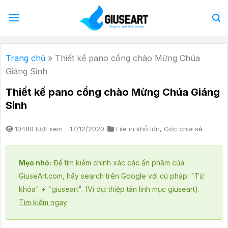
Bỏ
qua
nội
dung
Trang chủ
»
Thiết kế pano cổng chào Mừng Chúa
Giáng Sinh
Thiết kế pano cổng chào Mừng Chúa Giáng
Sinh
10480 lượt xem
17/12/2020
File in khổ lớn
,
Góc chia sẻ
Mẹo nhỏ:
Để tìm kiếm chính xác các ấn phẩm của
GiuseArt.com, hãy search trên Google với cú pháp: "Từ
khóa" + "giuseart". (Ví dụ: thiệp tân linh mục giuseart).
Tìm kiếm ngay