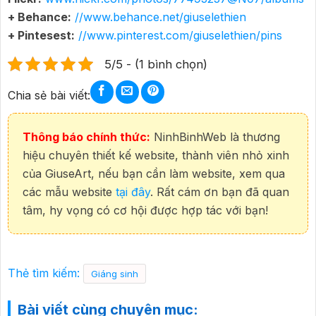
+ Behance:
//www.behance.net/giuselethien
+ Pintesest:
//www.pinterest.com/giuselethien/pins
5/5 - (1 bình chọn)
Chia sẻ bài viết:
Thông báo chính thức:
NinhBinhWeb là thương
hiệu chuyên thiết kế website, thành viên nhỏ xinh
của GiuseArt, nếu bạn cần làm website, xem qua
các mẫu website
tại đây
. Rất cám ơn bạn đã quan
tâm, hy vọng có cơ hội được hợp tác với bạn!
Thẻ tìm kiếm:
Giáng sinh
Bài viết cùng chuyên mục: