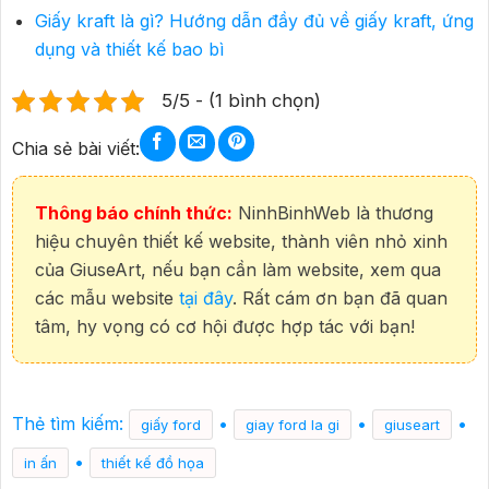
Giấy kraft là gì? Hướng dẫn đầy đủ về giấy kraft, ứng
dụng và thiết kế bao bì
5/5 - (1 bình chọn)
Chia sẻ bài viết:
Thông báo chính thức:
NinhBinhWeb là thương
hiệu chuyên thiết kế website, thành viên nhỏ xinh
của GiuseArt, nếu bạn cần làm website, xem qua
các mẫu website
tại đây
. Rất cám ơn bạn đã quan
tâm, hy vọng có cơ hội được hợp tác với bạn!
Thẻ tìm kiếm:
•
•
•
giấy ford
giay ford la gi
giuseart
•
in ấn
thiết kế đồ họa