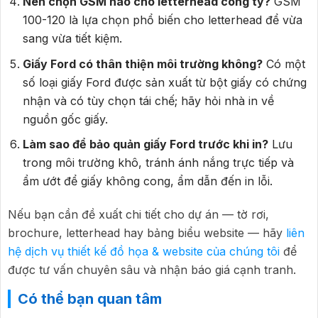
Nên chọn GSM nào cho letterhead công ty?
GSM
100-120 là lựa chọn phổ biến cho letterhead để vừa
sang vừa tiết kiệm.
Giấy Ford có thân thiện môi trường không?
Có một
số loại giấy Ford được sản xuất từ bột giấy có chứng
nhận và có tùy chọn tái chế; hãy hỏi nhà in về
nguồn gốc giấy.
Làm sao để bảo quản giấy Ford trước khi in?
Lưu
trong môi trường khô, tránh ánh nắng trực tiếp và
ẩm ướt để giấy không cong, ẩm dẫn đến in lỗi.
Nếu bạn cần đề xuất chi tiết cho dự án — tờ rơi,
brochure, letterhead hay bảng biểu website — hãy
liên
hệ dịch vụ thiết kế đồ họa & website của chúng tôi
để
được tư vấn chuyên sâu và nhận báo giá cạnh tranh.
Có thể bạn quan tâm