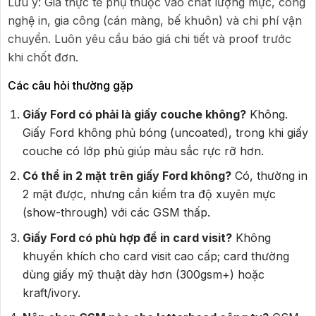
Lưu ý: Giá thực tế phụ thuộc vào chất lượng mực, công
nghệ in, gia công (cán màng, bế khuôn) và chi phí vận
chuyển. Luôn yêu cầu báo giá chi tiết và proof trước
khi chốt đơn.
Các câu hỏi thường gặp
Giấy Ford có phải là giấy couche không?
Không.
Giấy Ford không phủ bóng (uncoated), trong khi giấy
couche có lớp phủ giúp màu sắc rực rỡ hơn.
Có thể in 2 mặt trên giấy Ford không?
Có, thường in
2 mặt được, nhưng cần kiểm tra độ xuyên mực
(show-through) với các GSM thấp.
Giấy Ford có phù hợp để in card visit?
Không
khuyến khích cho card visit cao cấp; card thường
dùng giấy mỹ thuật dày hơn (300gsm+) hoặc
kraft/ivory.