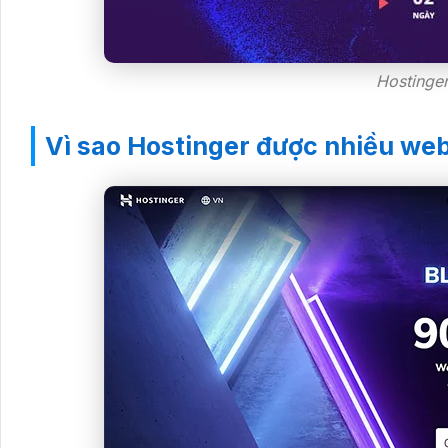
Hostinge
Vì sao Hostinger được nhiều we