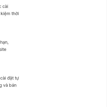
c cài
 kiệm thời
 hạn,
site
cài đặt tự
ng và bán