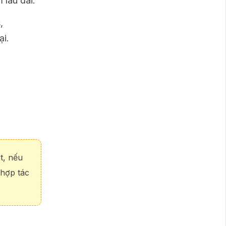
 lâu dài.
,
ại.
t, nếu
 hợp tác