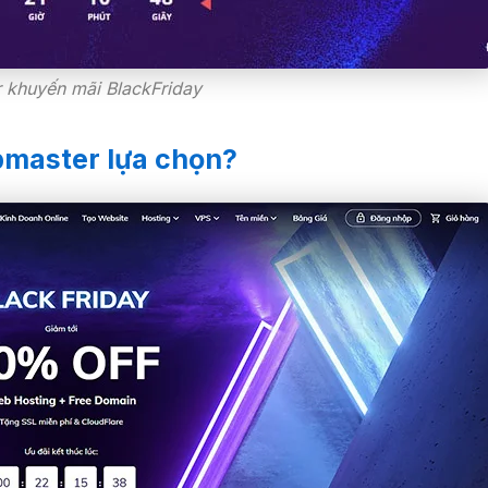
r khuyến mãi BlackFriday
bmaster lựa chọn?