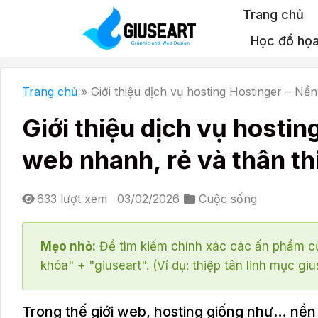
Bỏ
Trang chủ
qua
Học đồ họ
nội
dung
Trang chủ
»
Giới thiệu dịch vụ hosting Hostinger – Nề
Giới thiệu dịch vụ hostin
web nhanh, rẻ và thân t
633 lượt xem
03/02/2026
Cuộc sống
Mẹo nhỏ:
Để tìm kiếm chính xác các ấn phẩm củ
khóa" + "giuseart". (Ví dụ: thiệp tân linh mục giu
Trong thế giới web, hosting giống như… nề