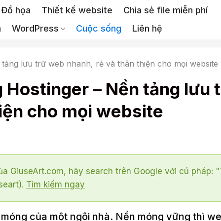
Đồ họa
Thiết kế website
Chia sẻ file miễn phí
a
WordPress
Cuộc sống
Liên hệ
n tảng lưu trữ web nhanh, rẻ và thân thiện cho mọi website
g Hostinger – Nền tảng lưu 
hiện cho mọi website
a GiuseArt.com, hãy search trên Google với cú pháp: 
seart).
Tìm kiếm ngay
n móng của một ngôi nhà. Nền móng vững thì we