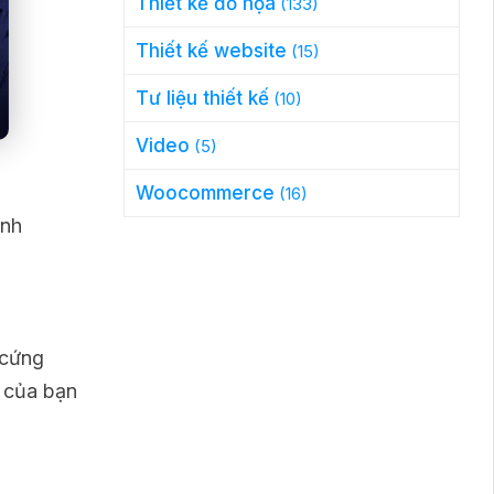
Thiết kế đồ họa
(133)
Thiết kế website
(15)
Tư liệu thiết kế
(10)
Video
(5)
Woocommerce
(16)
ành
 cứng
g của bạn