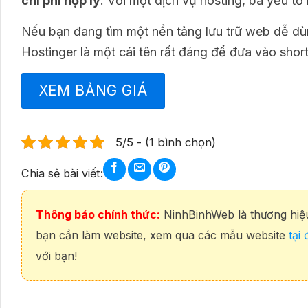
chi phí hợp lý
. Với một dịch vụ hosting, ba yếu tố 
Nếu bạn đang tìm một nền tảng lưu trữ web dễ dùn
Hostinger là một cái tên rất đáng để đưa vào shor
XEM BẢNG GIÁ
5/5 - (1 bình chọn)
Chia sẻ bài viết:
Thông báo chính thức:
NinhBinhWeb là thương hiệu 
bạn cần làm website, xem qua các mẫu website
tại 
với bạn!