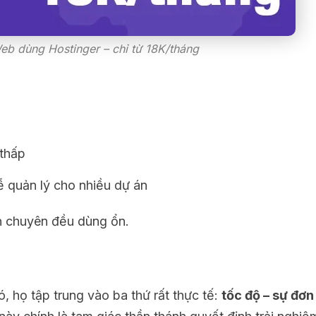
eb dùng Hostinger – chỉ từ 18K/tháng
 thấp
dễ quản lý cho nhiều dự án
án chuyên đều dùng ổn.
 họ tập trung vào ba thứ rất thực tế:
tốc độ – sự đơn