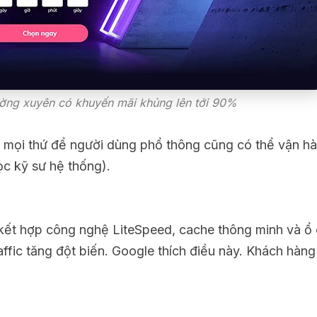
ường xuyên có khuyến mãi khủng lên tới 90%
i ưu mọi thứ để người dùng phổ thông cũng có thể vận h
c kỹ sư hệ thống).
, kết hợp công nghệ LiteSpeed, cache thông minh và ổ
affic tăng đột biến. Google thích điều này. Khách hàn