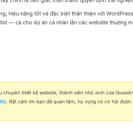
này chính là tam giác thần thánh quyết định trải nghiệm
g, hiệu năng tốt và đặc biệt thân thiện với WordPress
tlist — cả cho dự án cá nhân lẫn các website thương m
chuyên thiết kế website, thành viên nhỏ xinh của GiuseAr
đây
. Rất cám ơn bạn đã quan tâm, hy vọng có cơ hội được