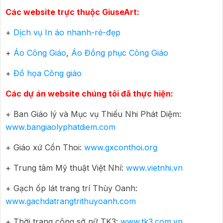
Các website trực thuộc GiuseArt:
+
Dịch vụ In áo nhanh-rẻ-đẹp
+
Áo Công Giáo
,
Áo Đồng phục Công Giáo
+
Đồ họa Công giáo
Các dự án website chúng tôi đã thực hiện:
+ Ban Giáo lý và Mục vụ Thiếu Nhi Phát Diệm:
www.bangiaolyphatdiem.com
+ Giáo xứ Cồn Thoi:
www.gxconthoi.org
+ Trung tâm Mỹ thuật Việt Nhí:
www.vietnhi.vn
+ Gạch ốp lát trang trí Thùy Oanh:
www.gachdatrangtrithuyoanh.com
+ Thời trang công sở nữ TK3:
www.tk3.com.vn