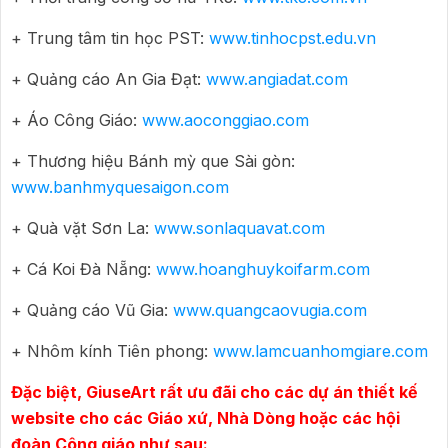
+ Trung tâm tin học PST:
www.tinhocpst.edu.vn
+ Quảng cáo An Gia Đạt:
www.angiadat.com
+ Áo Công Giáo:
www.aoconggiao.com
+ Thương hiệu Bánh mỳ que Sài gòn:
www.banhmyquesaigon.com
+ Quà vặt Sơn La:
www.sonlaquavat.com
+ Cá Koi Đà Nẵng:
www.hoanghuykoifarm.com
+ Quảng cáo Vũ Gia:
www.quangcaovugia.com
+ Nhôm kính Tiên phong:
www.lamcuanhomgiare.com
Đặc biệt, GiuseArt rất ưu đãi cho các dự án thiết kế
website cho các Giáo xứ, Nhà Dòng hoặc các hội
đoàn Công giáo như sau: