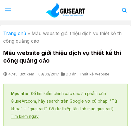
Bỏ
qua
nội
dung
Trang chủ
»
Mẫu website giới thiệu dịch vụ thiết kế thi
công quảng cáo
Mẫu website giới thiệu dịch vụ thiết kế thi
công quảng cáo
4743 lượt xem
08/03/2017
Dự án
,
Thiết kế website
Mẹo nhỏ:
Để tìm kiếm chính xác các ấn phẩm của
GiuseArt.com, hãy search trên Google với cú pháp: "Từ
khóa" + "giuseart". (Ví dụ: thiệp tân linh mục giuseart).
Tìm kiếm ngay