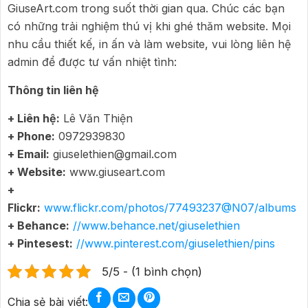
GiuseArt.com trong suốt thời gian qua. Chúc các bạn
có những trải nghiệm thú vị khi ghé thăm website. Mọi
nhu cầu thiết kế, in ấn và làm website, vui lòng liên hệ
admin để được tư vấn nhiệt tình:
Thông tin liên hệ
+ Liên hệ:
Lê Văn Thiện
+ Phone:
0972939830
+ Email:
giuselethien@gmail.com
+ Website:
www.giuseart.com
+
Flickr:
www.flickr.com/photos/77493237@N07/albums
+ Behance:
//www.behance.net/giuselethien
+ Pintesest:
//www.pinterest.com/giuselethien/pins
5/5 - (1 bình chọn)
Chia sẻ bài viết: