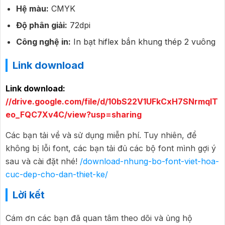
Hệ màu:
CMYK
Độ phân giải:
72dpi
Công nghệ in:
In bạt hiflex bắn khung thép 2 vuông
Link download
Link download:
//drive.google.com/file/d/10bS22V1UFkCxH7SNrmqlT
eo_FQC7Xv4C/view?usp=sharing
Các bạn tải về và sử dụng miễn phí. Tuy nhiên, để
không bị lỗi font, các bạn tải đủ các bộ font mình gợi ý
sau và cài đặt nhé!
/download-nhung-bo-font-viet-hoa-
cuc-dep-cho-dan-thiet-ke/
Lời kết
Cám ơn các bạn đã quan tâm theo dõi và ủng hộ