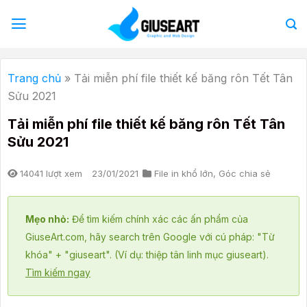
Bỏ
qua
nội
dung
Trang chủ
»
Tải miễn phí file thiết kế băng rôn Tết Tân
Sửu 2021
Tải miễn phí file thiết kế băng rôn Tết Tân
Sửu 2021
14041 lượt xem
23/01/2021
File in khổ lớn
,
Góc chia sẻ
Mẹo nhỏ:
Để tìm kiếm chính xác các ấn phẩm của
GiuseArt.com, hãy search trên Google với cú pháp: "Từ
khóa" + "giuseart". (Ví dụ: thiệp tân linh mục giuseart).
Tìm kiếm ngay