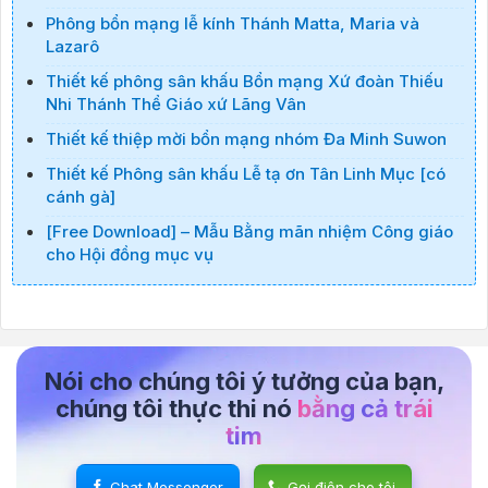
Phông bổn mạng lễ kính Thánh Matta, Maria và
Lazarô
Thiết kế phông sân khấu Bổn mạng Xứ đoàn Thiếu
Nhi Thánh Thể Giáo xứ Lãng Vân
Thiết kế thiệp mời bổn mạng nhóm Đa Minh Suwon
Thiết kế Phông sân khấu Lễ tạ ơn Tân Linh Mục [có
cánh gà]
[Free Download] – Mẫu Bằng mãn nhiệm Công giáo
cho Hội đồng mục vụ
Nói cho chúng tôi ý tưởng của bạn,
chúng tôi thực thi nó
bằng cả trái
tim
Chat Messenger
Gọi điện cho tôi