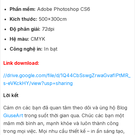
Phần mềm:
Adobe Photoshop CS6
Kích thước:
500x300cm
Độ phân giải:
72dpi
Hệ màu:
CMYK
Công nghệ in:
In bạt
Link download:
//drive.google.com/file/d/1Q44CbSswgZrwaGvafIPtMR_
s-eVKckHY/view?usp=sharing
Lời kết
Cám ơn các bạn đã quan tâm theo dõi và ủng hộ Blog
GiuseArt
trong suốt thời gian qua. Chúc các bạn một
măm mới bình an, mạnh khỏe và luôn thành công
trong mọi việc. Mọi nhu cầu thiết kế – in ấn sáng tạo,