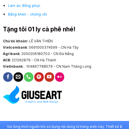
Làm áo đồng phục
Bằng khen - chứng chỉ
Tặng tôi 01 ly cà phê nhé!
Chủ tài khoản:
LÊ VĂN THIỆN
Vietcombank
: 0691000374599 - CN Hà Tây
Agribank
: 2000206180703 - CN Đà Nẵng
ACB
: 221262879 - CN Hà Thành
Vietinbank:
: 104867788579 - CN Nam Thăng Long
Vui lòng trích nguồn khi sử dụng nội dung từ trang web này. Thiết kế &