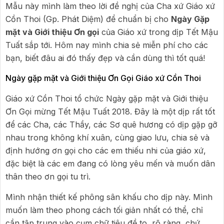
Mẫu này mình làm theo lời đề nghị của Cha xứ Giáo xứ
Cồn Thoi (Gp. Phát Diệm) để chuẩn bị cho
Ngày Gặp
mặt và Giới thiệu Ơn gọi
của Giáo xứ trong dịp Tết Mậu
Tuất sắp tới. Hôm nay mình chia sẻ miễn phí cho các
bạn, biết đâu ai đó thấy đẹp và cần dùng thì tốt quá!
Ngày gặp mặt và Giới thiệu Ơn Gọi Giáo xứ Cồn Thoi
Giáo xứ Cồn Thoi tổ chức Ngày gặp mặt và Giới thiệu
Ơn Gọi mừng Tết Mậu Tuất 2018. Đây là một dịp rất tốt
để các Cha, các Thầy, các Sơ quê hương có dịp gặp gỡ
nhau trong không khí xuân, cùng giao lưu, chia sẻ và
định hướng ơn gọi cho các em thiếu nhi của giáo xứ,
đặc biệt là các em đang có lòng yêu mến và muốn dân
thân theo ơn gọi tu trì.
Mình nhận thiết kế phông sân khấu cho dịp này. Mình
muốn làm theo phong cách tối giản nhất có thể, chỉ
cần tập trung vào cụm chữ tiêu đề to, rõ ràng, chứ