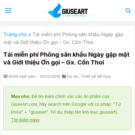
Bỏ
qua
nội
dung
Trang chủ
»
Tải miễn phí Phông sân khấu Ngày gặp
mặt và Giới thiệu Ơn gọi – Gx. Cồn Thoi
Tải miễn phí Phông sân khấu Ngày gặp mặt
và Giới thiệu Ơn gọi – Gx. Cồn Thoi
8049 lượt xem
10/02/2018
Dự án
,
Thiết kế đồ họa
Mẹo nhỏ:
Để tìm kiếm chính xác các ấn phẩm của
GiuseArt.com, hãy search trên Google với cú pháp: "Từ
khóa" + "giuseart". (Ví dụ: thiệp tân linh mục giuseart).
Tìm kiếm ngay