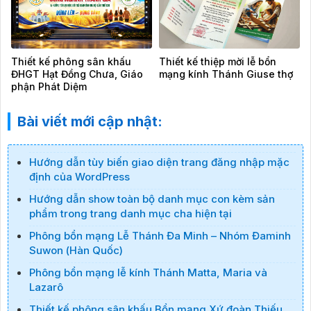
Thiết kế phông sân khấu
Thiết kế thiệp mời lễ bổn
ĐHGT Hạt Đồng Chưa, Giáo
mạng kính Thánh Giuse thợ
phận Phát Diệm
Bài viết mới cập nhật:
Hướng dẫn tùy biến giao diện trang đăng nhập mặc
định của WordPress
Hướng dẫn show toàn bộ danh mục con kèm sản
phẩm trong trang danh mục cha hiện tại
Phông bổn mạng Lễ Thánh Đa Minh – Nhóm Đaminh
Suwon (Hàn Quốc)
Phông bổn mạng lễ kính Thánh Matta, Maria và
Lazarô
Thiết kế phông sân khấu Bổn mạng Xứ đoàn Thiếu