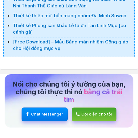
Nhi Thánh Thể Giáo xứ Lãng Vân
Thiết kế thiệp mời bổn mạng nhóm Đa Minh Suwon
Thiết kế Phông sân khấu Lễ tạ ơn Tân Linh Mục [có
cánh gà]
[Free Download] – Mẫu Bằng mãn nhiệm Công giáo
cho Hội đồng mục vụ
Nói cho chúng tôi ý tưởng của bạn,
chúng tôi thực thi nó
bằng cả trái
tim
Chat Messenger
Gọi điện cho tôi