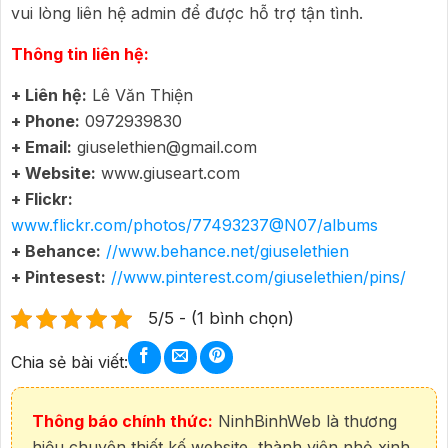
vui lòng liên hệ admin để được hỗ trợ tận tình.
Thông tin liên hệ:
+ Liên hệ:
Lê Văn Thiện
+ Phone:
0972939830
+ Email:
giuselethien@gmail.com
+ Website:
www.giuseart.com
+ Flickr:
www.flickr.com/photos/77493237@N07/albums
+ Behance:
//www.behance.net/giuselethien
+ Pintesest:
//www.pinterest.com/giuselethien/pins/
5/5 - (1 bình chọn)
Chia sẻ bài viết:
Thông báo chính thức:
NinhBinhWeb là thương
hiệu chuyên thiết kế website, thành viên nhỏ xinh