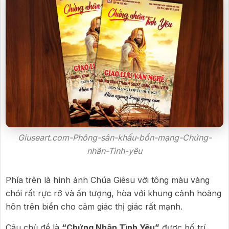
Giuseart.com-Phông-sân-khấu-bổn-mạng-Chứng-
nhân-Tình-yêu
Phía trên là hình ảnh Chúa Giêsu với tông màu vàng
chói rất rực rỡ và ấn tượng, hòa với khung cảnh hoàng
hôn trên biển cho cảm giác thị giác rất mạnh.
Câu chủ đề là
“Chứng Nhân Tình Yêu”
được bố trí