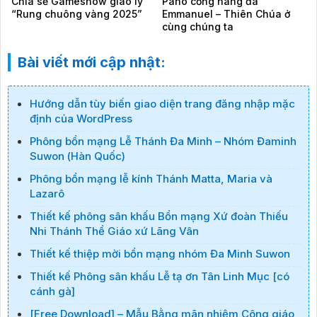
Chia sẻ Gameshow giáo lý
Pano cổng hang đá
“Rung chuông vàng 2025”
Emmanuel – Thiên Chúa ở
cùng chúng ta
Bài viết mới cập nhật:
Hướng dẫn tùy biến giao diện trang đăng nhập mặc
định của WordPress
Phông bổn mạng Lễ Thánh Đa Minh – Nhóm Đaminh
Suwon (Hàn Quốc)
Phông bổn mạng lễ kính Thánh Matta, Maria và
Lazarô
Thiết kế phông sân khấu Bổn mạng Xứ đoàn Thiếu
Nhi Thánh Thể Giáo xứ Lãng Vân
Thiết kế thiệp mời bổn mạng nhóm Đa Minh Suwon
Thiết kế Phông sân khấu Lễ tạ ơn Tân Linh Mục [có
cánh gà]
[Free Download] – Mẫu Bằng mãn nhiệm Công giáo