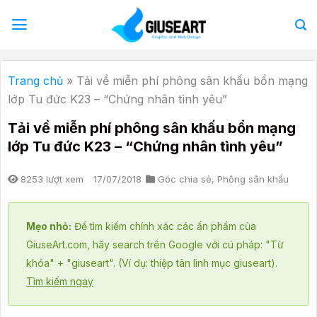
Bỏ
qua
nội
dung
Trang chủ
»
Tải về miễn phí phông sân khấu bổn mạng
lớp Tu đức K23 – “Chứng nhân tình yêu”
Tải về miễn phí phông sân khấu bổn mạng
lớp Tu đức K23 – “Chứng nhân tình yêu”
8253 lượt xem
17/07/2018
Góc chia sẻ
,
Phông sân khấu
Mẹo nhỏ:
Để tìm kiếm chính xác các ấn phẩm của
GiuseArt.com, hãy search trên Google với cú pháp: "Từ
khóa" + "giuseart". (Ví dụ: thiệp tân linh mục giuseart).
Tìm kiếm ngay