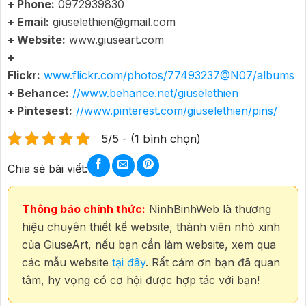
+ Phone:
0972939830
+ Email:
giuselethien@gmail.com
+ Website:
www.giuseart.com
+
Flickr:
www.flickr.com/photos/77493237@N07/albums
+ Behance:
//www.behance.net/giuselethien
+ Pintesest:
//www.pinterest.com/giuselethien/pins/
5/5 - (1 bình chọn)
Chia sẻ bài viết:
Thông báo chính thức:
NinhBinhWeb là thương
hiệu chuyên thiết kế website, thành viên nhỏ xinh
của GiuseArt, nếu bạn cần làm website, xem qua
các mẫu website
tại đây
. Rất cám ơn bạn đã quan
tâm, hy vọng có cơ hội được hợp tác với bạn!