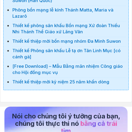
Suwon (Hàn Quốc)
Phông bổn mạng lễ kính Thánh Matta, Maria và
Lazarô
Thiết kế phông sân khấu Bổn mạng Xứ đoàn Thiếu
Nhi Thánh Thể Giáo xứ Lãng Vân
Thiết kế thiệp mời bổn mạng nhóm Đa Minh Suwon
Thiết kế Phông sân khấu Lễ tạ ơn Tân Linh Mục [có
cánh gà]
[Free Download] – Mẫu Bằng mãn nhiệm Công giáo
cho Hội đồng mục vụ
Thiết kế thiệp mời kỷ niệm 25 năm khấn dòng
Nói cho chúng tôi ý tưởng của bạn,
chúng tôi thực thi nó
bằng cả trái
tim