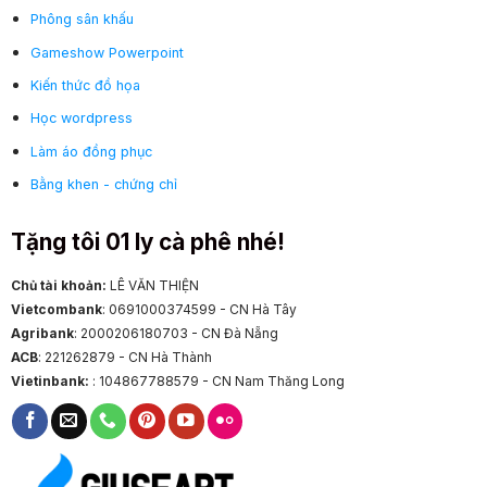
Phông sân khấu
Gameshow Powerpoint
Kiến thức đồ họa
Học wordpress
Làm áo đồng phục
Bằng khen - chứng chỉ
Tặng tôi 01 ly cà phê nhé!
Chủ tài khoản:
LÊ VĂN THIỆN
Vietcombank
: 0691000374599 - CN Hà Tây
Agribank
: 2000206180703 - CN Đà Nẵng
ACB
: 221262879 - CN Hà Thành
Vietinbank:
: 104867788579 - CN Nam Thăng Long