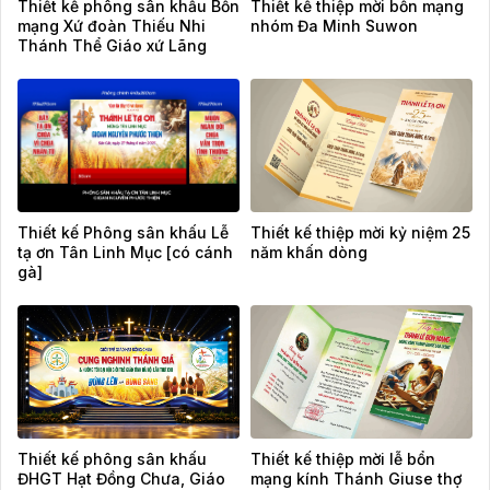
Thiết kế phông sân khấu Bổn
Thiết kế thiệp mời bổn mạng
mạng Xứ đoàn Thiếu Nhi
nhóm Đa Minh Suwon
Thánh Thể Giáo xứ Lãng
Vân
Thiết kế Phông sân khấu Lễ
Thiết kế thiệp mời kỷ niệm 25
tạ ơn Tân Linh Mục [có cánh
năm khấn dòng
gà]
Thiết kế phông sân khấu
Thiết kế thiệp mời lễ bổn
ĐHGT Hạt Đồng Chưa, Giáo
mạng kính Thánh Giuse thợ