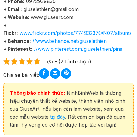
+ Phone:
0972939830
+ Email:
giuselethien@gmail.com
+ Website:
www.giuseart.com
+
Flickr:
www.flickr.com/photos/77493237@N07/albums
+ Behance:
//www.behance.net/giuselethien
+ Pintesest:
//www.pinterest.com/giuselethien/pins
5/5 - (2 bình chọn)
Chia sẻ bài viết:
Thông báo chính thức:
NinhBinhWeb là thương
hiệu chuyên thiết kế website, thành viên nhỏ xinh
của GiuseArt, nếu bạn cần làm website, xem qua
các mẫu website
tại đây
. Rất cám ơn bạn đã quan
tâm, hy vọng có cơ hội được hợp tác với bạn!