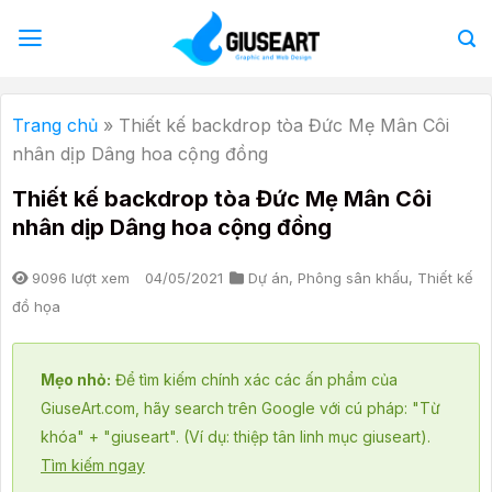
Bỏ
qua
nội
dung
Trang chủ
»
Thiết kế backdrop tòa Đức Mẹ Mân Côi
nhân dịp Dâng hoa cộng đồng
Thiết kế backdrop tòa Đức Mẹ Mân Côi
nhân dịp Dâng hoa cộng đồng
9096 lượt xem
04/05/2021
Dự án
,
Phông sân khấu
,
Thiết kế
đồ họa
Mẹo nhỏ:
Để tìm kiếm chính xác các ấn phẩm của
GiuseArt.com, hãy search trên Google với cú pháp: "Từ
khóa" + "giuseart". (Ví dụ: thiệp tân linh mục giuseart).
Tìm kiếm ngay