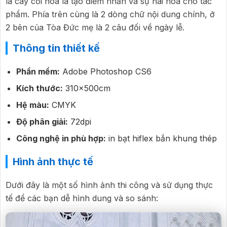
là cây cối hoa lá tạo điểm nhấn và sự hài hòa cho tác
phẩm. Phía trên cùng là 2 dòng chữ nội dung chính, ở
2 bên của Tòa Đức mẹ là 2 câu đối về ngày lễ.
Thông tin thiết kế
Phần mềm:
Adobe Photoshop CS6
Kích thước:
310x500cm
Hệ màu:
CMYK
Độ phân giải:
72dpi
Công nghệ in phù hợp:
in bạt hiflex bắn khung thép
Hình ảnh thực tế
Dưới đây là một số hình ảnh thi công và sử dụng thực
tế để các bạn dễ hình dung và so sánh: