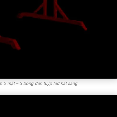
 2 mặt – 3 bóng đèn tuýp led hắt sáng