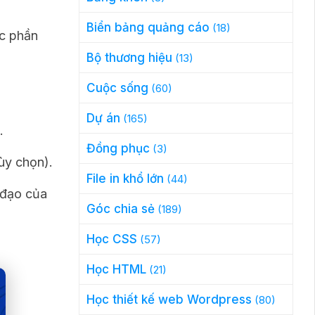
Biển bảng quảng cáo
(18)
ớc phần
Bộ thương hiệu
(13)
Cuộc sống
(60)
Dự án
(165)
.
Đồng phục
(3)
ùy chọn).
File in khổ lớn
(44)
 đạo của
Góc chia sẻ
(189)
Học CSS
(57)
Học HTML
(21)
Học thiết kế web Wordpress
(80)