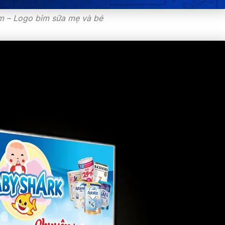
m – Logo bỉm sữa mẹ và bé