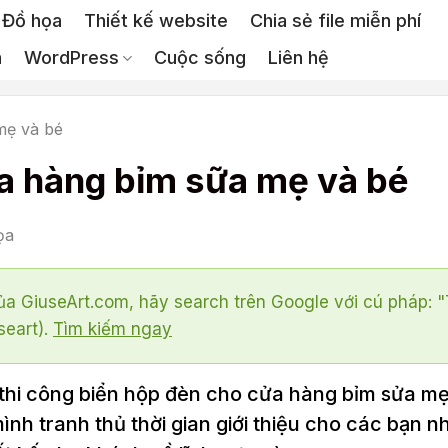
Đồ họa
Thiết kế website
Chia sẻ file miễn phí
a
WordPress
Cuộc sống
Liên hệ
mẹ và bé
ửa hàng bỉm sữa mẹ và bé
ọa
a GiuseArt.com, hãy search trên Google với cú pháp: 
seart).
Tìm kiếm ngay
 thi công biển hộp đèn cho cửa hàng bỉm sửa m
h tranh thủ thời gian giới thiệu cho các bạn nh