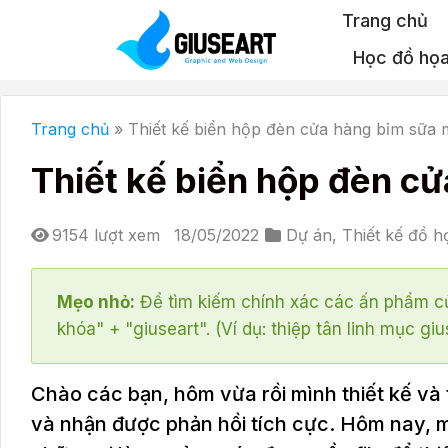
Bỏ
Trang chủ
qua
Học đồ họ
nội
dung
Trang chủ
»
Thiết kế biển hộp đèn cửa hàng bỉm sữa 
Thiết kế biển hộp đèn c
9154 lượt xem
18/05/2022
Dự án
,
Thiết kế đồ h
Mẹo nhỏ:
Để tìm kiếm chính xác các ấn phẩm củ
khóa" + "giuseart". (Ví dụ: thiệp tân linh mục giu
Chào các bạn, hôm vừa rồi mình thiết kế và
và nhận được phản hồi tích cực. Hôm nay, mìn