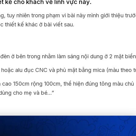
ết kế cho khách về lĩnh vực này.
, tuy nhiên trong phạm vi bài này mình giới thiệu trư
 thiết kế khác ở bài viết sau.
í đèn ở bên trong nhằm làm sáng nội dung ở 2 mặt biển
ạt hoặc alu đục CNC và phủ mặt bằng mica (màu theo t
èn cao 150cm rộng 100cm, thể hiện đúng tông màu chủ
ồ dùng cho mẹ và bé…”