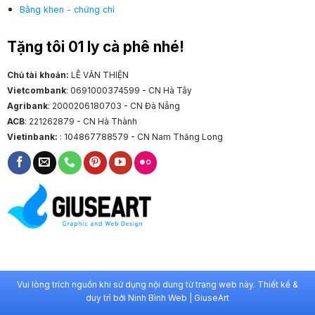
Bằng khen - chứng chỉ
Tặng tôi 01 ly cà phê nhé!
Chủ tài khoản:
LÊ VĂN THIỆN
Vietcombank
: 0691000374599 - CN Hà Tây
Agribank
: 2000206180703 - CN Đà Nẵng
ACB
: 221262879 - CN Hà Thành
Vietinbank:
: 104867788579 - CN Nam Thăng Long
Vui lòng trích nguồn khi sử dụng nội dung từ trang web này. Thiết kế &
duy trì bởi
Ninh Bình Web
|
GiuseArt