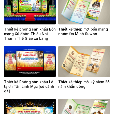
Thiết kế phông sân khấu Bổn
Thiết kế thiệp mời bổn mạng
mạng Xứ đoàn Thiếu Nhi
nhóm Đa Minh Suwon
Thánh Thể Giáo xứ Lãng
Vân
Thiết kế Phông sân khấu Lễ
Thiết kế thiệp mời kỷ niệm 25
tạ ơn Tân Linh Mục [có cánh
năm khấn dòng
gà]