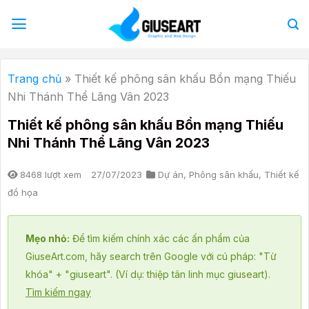
Bỏ
qua
nội
dung
Trang chủ
»
Thiết kế phông sân khấu Bổn mạng Thiếu
Nhi Thánh Thể Lãng Vân 2023
Thiết kế phông sân khấu Bổn mạng Thiếu
Nhi Thánh Thể Lãng Vân 2023
8468 lượt xem
27/07/2023
Dự án
,
Phông sân khấu
,
Thiết kế
đồ họa
Mẹo nhỏ:
Để tìm kiếm chính xác các ấn phẩm của
GiuseArt.com, hãy search trên Google với cú pháp: "Từ
khóa" + "giuseart". (Ví dụ: thiệp tân linh mục giuseart).
Tìm kiếm ngay