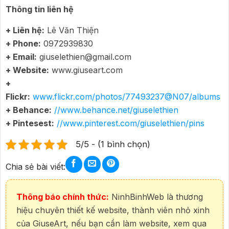
Thông tin liên hệ
+ Liên hệ:
Lê Văn Thiện
+ Phone:
0972939830
+ Email:
giuselethien@gmail.com
+ Website:
www.giuseart.com
+
Flickr:
www.flickr.com/photos/77493237@N07/albums
+ Behance:
//www.behance.net/giuselethien
+ Pintesest:
//www.pinterest.com/giuselethien/pins
5/5 - (1 bình chọn)
Chia sẻ bài viết:
Thông báo chính thức:
NinhBinhWeb là thương
hiệu chuyên thiết kế website, thành viên nhỏ xinh
của GiuseArt, nếu bạn cần làm website, xem qua