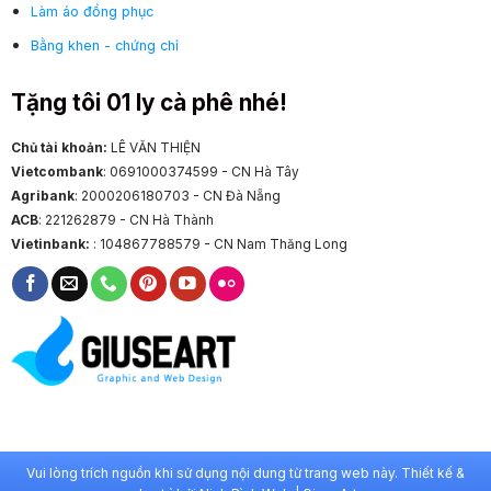
Làm áo đồng phục
Bằng khen - chứng chỉ
Tặng tôi 01 ly cà phê nhé!
Chủ tài khoản:
LÊ VĂN THIỆN
Vietcombank
: 0691000374599 - CN Hà Tây
Agribank
: 2000206180703 - CN Đà Nẵng
ACB
: 221262879 - CN Hà Thành
Vietinbank:
: 104867788579 - CN Nam Thăng Long
Vui lòng trích nguồn khi sử dụng nội dung từ trang web này. Thiết kế &