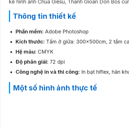
kế hình ảnh Chúa Giêsu, Thánh Gioan Don Bos cùn
Thông tin thiết kế
Phần mềm:
Adobe Photoshop
Kích thước:
Tấm ở giữa: 300x500cm, 2 tấm c
Hệ màu:
CMYK
Độ phân giải:
72 dpi
Công nghệ in và thi công:
In bạt hiflex, hàn k
Một số hình ảnh thực tế