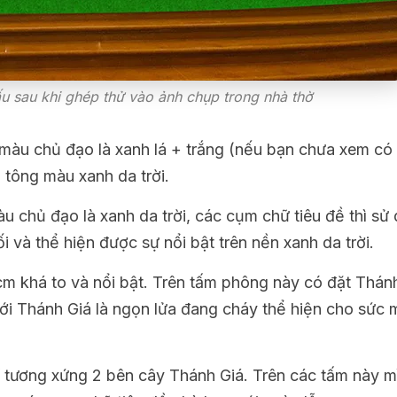
u sau khi ghép thử vào ảnh chụp trong nhà thờ
màu chủ đạo là xanh lá + trắng (nếu bạn chưa xem có 
 tông màu xanh da trời.
 chủ đạo là xanh da trời, các cụm chữ tiêu đề thì s
 và thể hiện được sự nổi bật trên nền xanh da trời.
 khá to và nổi bật. Trên tấm phông này có đặt Thán
ới Thánh Giá là ngọn lửa đang cháy thể hiện cho sức
í tương xứng 2 bên cây Thánh Giá. Trên các tấm này mì