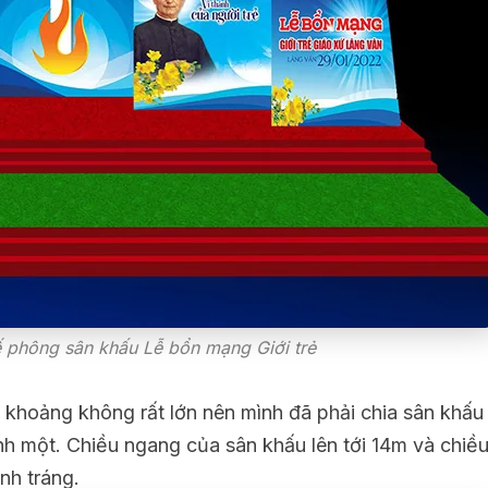
ế phông sân khấu Lễ bổn mạng Giới trẻ
và khoảng không rất lớn nên mình đã phải chia sân khấu
nh một. Chiều ngang của sân khấu lên tới 14m và chiều
nh tráng.