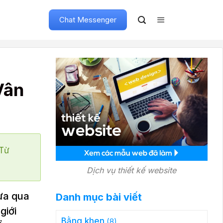
Chat Messenger
Vân
"Từ
Dịch vụ thiết kế website
ừa qua
Danh mục bài viết
giới
Bằng khen
(8)