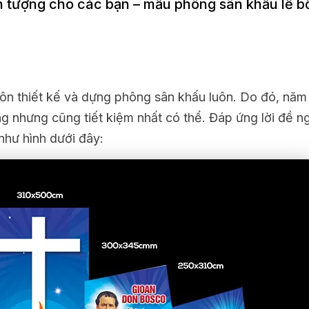
ấn tượng cho các bạn – mẫu phông sân khấu lễ 
uôn thiết kế và dựng phông sân khấu luôn. Do đó, nă
g nhưng cũng tiết kiệm nhất có thể. Đáp ứng lời đề n
như hình dưới đây: