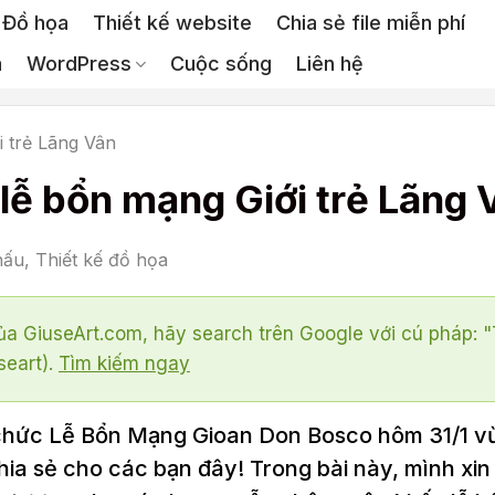
Đồ họa
Thiết kế website
Chia sẻ file miễn phí
a
WordPress
Cuộc sống
Liên hệ
i trẻ Lãng Vân
lễ bổn mạng Giới trẻ Lãng 
hấu
,
Thiết kế đồ họa
a GiuseArt.com, hãy search trên Google với cú pháp: 
seart).
Tìm kiếm ngay
ổ chức Lễ Bổn Mạng Gioan Don Bosco hôm 31/1 v
hia sẻ cho các bạn đây! Trong bài này, mình xin 