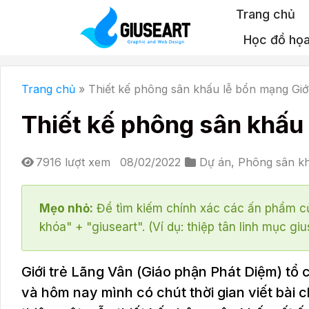
Bỏ
Trang chủ
qua
Học đồ họ
nội
dung
Trang chủ
»
Thiết kế phông sân khấu lễ bổn mạng Giớ
Thiết kế phông sân khấu 
7916 lượt xem
08/02/2022
Dự án
,
Phông sân k
Mẹo nhỏ:
Để tìm kiếm chính xác các ấn phẩm củ
khóa" + "giuseart". (Ví dụ: thiệp tân linh mục giu
Giới trẻ Lãng Vân (Giáo phận Phát Diệm) t
và hôm nay mình có chút thời gian viết bài c