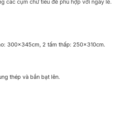
g các cụm chữ tiêu đề phù hợp với ngày lễ.
ao: 300x345cm, 2 tấm thấp: 250x310cm.
hung thép và bắn bạt lên.