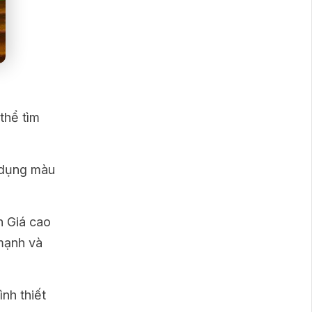
thể tìm
ử dụng màu
h Giá cao
 mạnh và
nh thiết