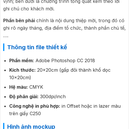
vịnh; bên dưới là chương trình tổng quát kèm theo lời
ghi chú cho khách mời.
Phần bên phải
chính là nội dung thiệp mời, trong đó có
ghi rõ ngày tháng, địa điểm tổ chức, thành phần chủ tế,
….
Thông tin file thiết kế
Phần mềm:
Adobe Photoshop CC 2018
Kích thước:
20x20cm (gấp đôi thành khổ dọc
10x20cm)
Hệ màu:
CMYK
Độ phân giải:
300dpi/inch
Công nghệ in phù hợp:
in Offset hoặc in lazer màu
trên giấy C250
Hình ảnh mockup