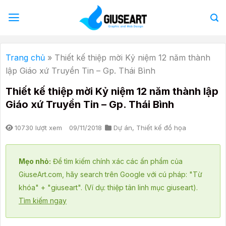
Bỏ
qua
nội
dung
Trang chủ
»
Thiết kế thiệp mời Kỷ niệm 12 năm thành
lập Giáo xứ Truyền Tin – Gp. Thái Bình
Thiết kế thiệp mời Kỷ niệm 12 năm thành lập
Giáo xứ Truyền Tin – Gp. Thái Bình
10730 lượt xem
09/11/2018
Dự án
,
Thiết kế đồ họa
Mẹo nhỏ:
Để tìm kiếm chính xác các ấn phẩm của
GiuseArt.com, hãy search trên Google với cú pháp: "Từ
khóa" + "giuseart". (Ví dụ: thiệp tân linh mục giuseart).
Tìm kiếm ngay