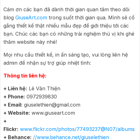
Cám ơn các bạn đã dành thời gian quan tâm theo dõi
blog
GiuseArt.com
trong suốt thời gian qua. Mình sẽ cố
gắng thiết kế thật nhiều mẫu đẹp để giới thiệu tới các
bạn. Chúc các bạn có những trải nghiệm thú vị khi ghé
thăm website này nhé!
Mọi nhu cầu thiết kế, in ấn sáng tạo, vui lòng liên hệ
admin để nhận sự trợ giúp nhiệt tình:
Thông tin liên hệ:
+ Liên hệ:
Lê Văn Thiện
+ Phone:
0972939830
+ Email:
giuselethien@gmail.com
+ Website:
www.giuseart.com
+
Flickr:
www.flickr.com/photos/77493237@N07/albums
+ Behance:
//www.behance.net/giuselethien