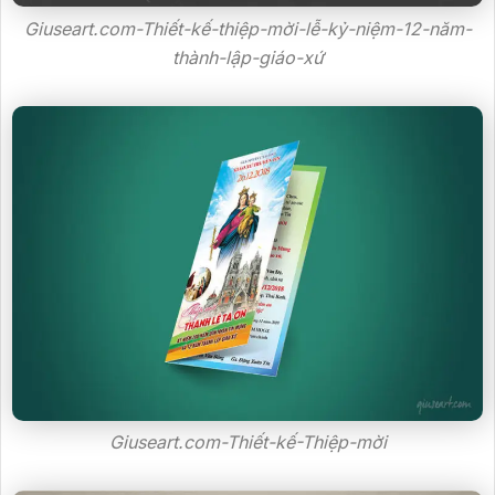
Giuseart.com-Thiết-kế-thiệp-mời-lễ-kỷ-niệm-12-năm-
thành-lập-giáo-xứ
Giuseart.com-Thiết-kế-Thiệp-mời