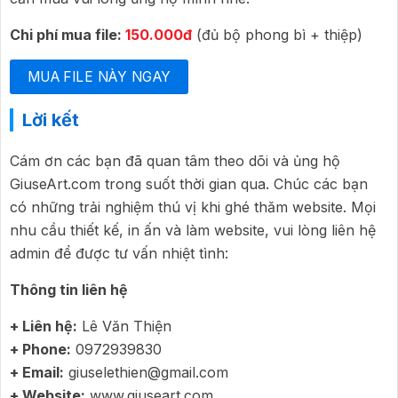
Chi phí mua file:
150.000đ
(đủ bộ phong bì + thiệp)
MUA FILE NÀY NGAY
Lời kết
Cám ơn các bạn đã quan tâm theo dõi và ủng hộ
GiuseArt.com trong suốt thời gian qua. Chúc các bạn
có những trải nghiệm thú vị khi ghé thăm website. Mọi
nhu cầu thiết kế, in ấn và làm website, vui lòng liên hệ
admin để được tư vấn nhiệt tình:
Thông tin liên hệ
+ Liên hệ:
Lê Văn Thiện
+ Phone:
0972939830
+ Email:
giuselethien@gmail.com
+ Website:
www.giuseart.com