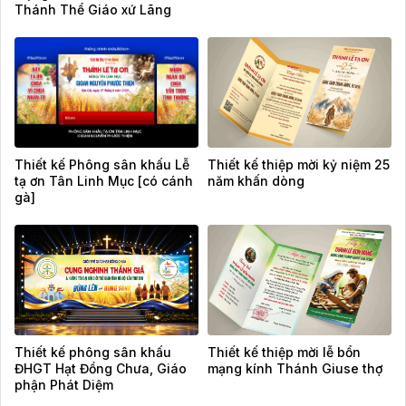
Thánh Thể Giáo xứ Lãng
Vân
Thiết kế Phông sân khấu Lễ
Thiết kế thiệp mời kỷ niệm 25
tạ ơn Tân Linh Mục [có cánh
năm khấn dòng
gà]
Thiết kế phông sân khấu
Thiết kế thiệp mời lễ bổn
ĐHGT Hạt Đồng Chưa, Giáo
mạng kính Thánh Giuse thợ
phận Phát Diệm