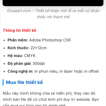
Giuseart.com – Thiết kế thiệp mời lễ ra mắt xứ đoàn
thiếu nhi thánh thể
Thông tin thiết kế
Phần mềm:
Adobe Photoshop CS6
Kích thước:
22x12cm
Hệ màu:
CMYK
Độ phân giải
: 300dpi
Công nghệ in:
in phun màu, in lazer hoặc in offset
Mua file thiết kế
Mẫu này mình không chia sẻ miễn phí, thay vào đó
mình bán file để có chút kinh phí duy trì website. Bạn
cần mua vui lòng ủng hộ mình nhé.