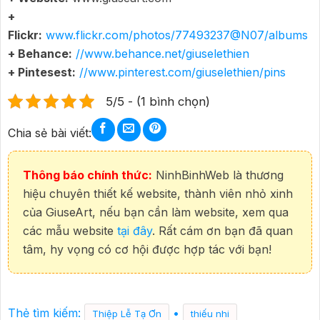
+
Flickr:
www.flickr.com/photos/77493237@N07/albums
+ Behance:
//www.behance.net/giuselethien
+ Pintesest:
//www.pinterest.com/giuselethien/pins
5/5 - (1 bình chọn)
Chia sẻ bài viết:
Thông báo chính thức:
NinhBinhWeb là thương
hiệu chuyên thiết kế website, thành viên nhỏ xinh
của GiuseArt, nếu bạn cần làm website, xem qua
các mẫu website
tại đây
. Rất cám ơn bạn đã quan
tâm, hy vọng có cơ hội được hợp tác với bạn!
Thẻ tìm kiếm:
•
Thiệp Lễ Tạ Ơn
thiếu nhi