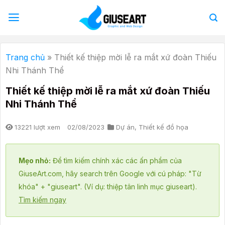
Bỏ
qua
nội
dung
Trang chủ
»
Thiết kế thiệp mời lễ ra mắt xứ đoàn Thiếu
Nhi Thánh Thể
Thiết kế thiệp mời lễ ra mắt xứ đoàn Thiếu
Nhi Thánh Thể
13221 lượt xem
02/08/2023
Dự án
,
Thiết kế đồ họa
Mẹo nhỏ:
Để tìm kiếm chính xác các ấn phẩm của
GiuseArt.com, hãy search trên Google với cú pháp: "Từ
khóa" + "giuseart". (Ví dụ: thiệp tân linh mục giuseart).
Tìm kiếm ngay