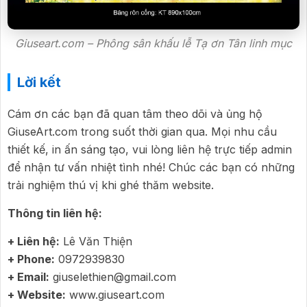
Giuseart.com – Phông sân khấu lễ Tạ ơn Tân linh mục
Lời kết
Cám ơn các bạn đã quan tâm theo dõi và ủng hộ
GiuseArt.com trong suốt thời gian qua. Mọi nhu cầu
thiết kế, in ấn sáng tạo, vui lòng liên hệ trực tiếp admin
để nhận tư vấn nhiệt tình nhé! Chúc các bạn có những
trải nghiệm thú vị khi ghé thăm website.
Thông tin liên hệ:
+ Liên hệ:
Lê Văn Thiện
+ Phone:
0972939830
+ Email:
giuselethien@gmail.com
+ Website:
www.giuseart.com