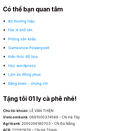
Có thể bạn quan tâm
Bộ thương hiệu
File in khổ lớn
Phông sân khấu
Gameshow Powerpoint
Kiến thức đồ họa
Học wordpress
Làm áo đồng phục
Bằng khen - chứng chỉ
Tặng tôi 01 ly cà phê nhé!
Chủ tài khoản:
LÊ VĂN THIỆN
Vietcombank
: 0691000374599 - CN Hà Tây
Agribank
: 2000206180703 - CN Đà Nẵng
ACB
: 221262879 - CN Hà Thành