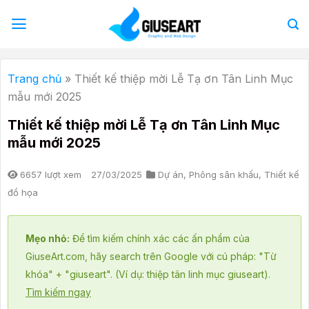
Bỏ
qua
nội
dung
Trang chủ
»
Thiết kế thiệp mời Lễ Tạ ơn Tân Linh Mục
mẫu mới 2025
Thiết kế thiệp mời Lễ Tạ ơn Tân Linh Mục
mẫu mới 2025
6657 lượt xem
27/03/2025
Dự án
,
Phông sân khấu
,
Thiết kế
đồ họa
Mẹo nhỏ:
Để tìm kiếm chính xác các ấn phẩm của
GiuseArt.com, hãy search trên Google với cú pháp: "Từ
khóa" + "giuseart". (Ví dụ: thiệp tân linh mục giuseart).
Tìm kiếm ngay