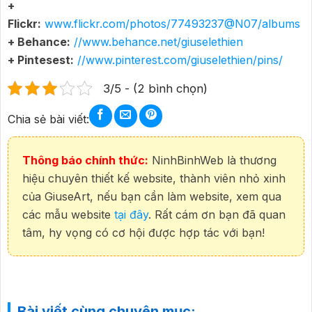
+
Flickr:
www.flickr.com/photos/77493237@N07/albums
+ Behance:
//www.behance.net/giuselethien
+ Pintesest:
//www.pinterest.com/giuselethien/pins/
3/5 - (2 bình chọn)
Chia sẻ bài viết:
Thông báo chính thức:
NinhBinhWeb là thương
hiệu chuyên thiết kế website, thành viên nhỏ xinh
của GiuseArt, nếu bạn cần làm website, xem qua
các mẫu website
tại đây
. Rất cám ơn bạn đã quan
tâm, hy vọng có cơ hội được hợp tác với bạn!
Bài viết cùng chuyên mục: