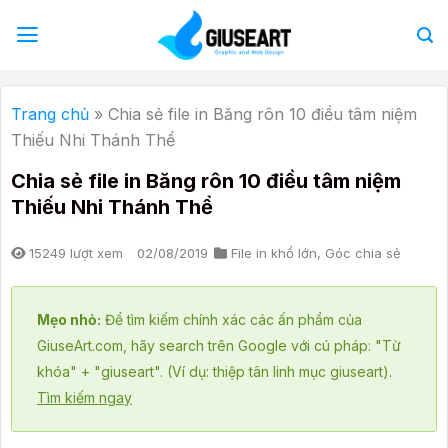
Bỏ
qua
nội
dung
Trang chủ
»
Chia sẻ file in Băng rôn 10 điều tâm niệm
Thiếu Nhi Thánh Thể
Chia sẻ file in Băng rôn 10 điều tâm niệm
Thiếu Nhi Thánh Thể
15249 lượt xem
02/08/2019
File in khổ lớn
,
Góc chia sẻ
Mẹo nhỏ:
Để tìm kiếm chính xác các ấn phẩm của
GiuseArt.com, hãy search trên Google với cú pháp: "Từ
khóa" + "giuseart". (Ví dụ: thiệp tân linh mục giuseart).
Tìm kiếm ngay