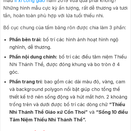
mẫu
lì xì công giáo
năm 2019 vừa qua phải không?
Những hình mẫu cực kỳ ấn tượng, rất dễ thương và tươi
tắn, hoàn toàn phù hợp với lứa tuổi thiếu nhi.
Bố cục chung của tấm băng rôn được chia làm 3 phần:
Phần bên trái:
bố trí các hình ảnh hoạt hình ngộ
nghĩnh, dễ thương.
Phần nội dung chính:
bố trí các điều tâm niệm Thiếu
Nhi Thánh Thể, được đóng khung và bo tròn ở 4
góc.
Phần trang trí:
bao gồm các dải màu đỏ, vàng, cam
và background polygon nổi bật giúp cho tổng thể
thiết kế trở nên sống động và hút mắt hơn. 2 khoảng
trống trên và dưới được bố trí các dòng chữ
“Thiếu
Nhi Thánh Thể Giáo xứ Cồn Thoi”
và
“Sống 10 điều
Tâm Niệm Thiếu Nhi Thánh Thể”.