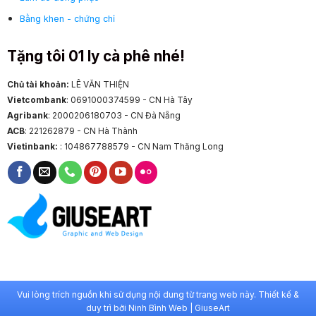
Bằng khen - chứng chỉ
Tặng tôi 01 ly cà phê nhé!
Chủ tài khoản:
LÊ VĂN THIỆN
Vietcombank
: 0691000374599 - CN Hà Tây
Agribank
: 2000206180703 - CN Đà Nẵng
ACB
: 221262879 - CN Hà Thành
Vietinbank:
: 104867788579 - CN Nam Thăng Long
Vui lòng trích nguồn khi sử dụng nội dung từ trang web này. Thiết kế &
duy trì bởi
Ninh Bình Web
|
GiuseArt