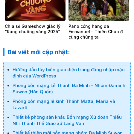
Chia sẻ Gameshow giáo lý
Pano cổng hang đá
“Rung chuông vàng 2025”
Emmanuel – Thiên Chúa ở
cùng chúng ta
Bài viết mới cập nhật:
Hướng dẫn tùy biến giao diện trang đăng nhập mặc
định của WordPress
Phông bổn mạng Lễ Thánh Đa Minh – Nhóm Đaminh
Suwon (Hàn Quốc)
Phông bổn mạng lễ kính Thánh Matta, Maria và
Lazarô
Thiết kế phông sân khấu Bổn mạng Xứ đoàn Thiếu
Nhi Thánh Thể Giáo xứ Lãng Vân
Thiết kế thiệp mời bổn mạng nhóm Đa Minh Suwon