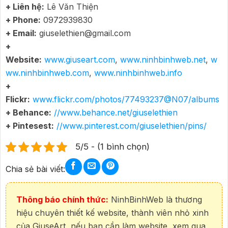
+ Liên hệ:
Lê Văn Thiện
+ Phone:
0972939830
+ Email:
giuselethien@gmail.com
+
Website:
www.giuseart.com
,
www.ninhbinhweb.net
,
w
ww.ninhbinhweb.com
,
www.ninhbinhweb.info
+
Flickr:
www.flickr.com/photos/77493237@N07/albums
+ Behance:
//www.behance.net/giuselethien
+ Pintesest:
//www.pinterest.com/giuselethien/pins/
5/5 - (1 bình chọn)
Chia sẻ bài viết:
Thông báo chính thức:
NinhBinhWeb là thương
hiệu chuyên thiết kế website, thành viên nhỏ xinh
của GiuseArt, nếu bạn cần làm website, xem qua