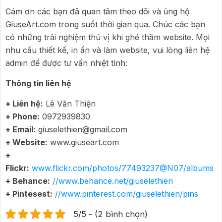
Cám ơn các bạn đã quan tâm theo dõi và ủng hộ
GiuseArt.com trong suốt thời gian qua. Chúc các bạn
có những trải nghiệm thú vị khi ghé thăm website. Mọi
nhu cầu thiết kế, in ấn và làm website, vui lòng liên hệ
admin để được tư vấn nhiệt tình:
Thông tin liên hệ
+ Liên hệ:
Lê Văn Thiện
+ Phone:
0972939830
+ Email:
giuselethien@gmail.com
+ Website:
www.giuseart.com
+
Flickr:
www.flickr.com/photos/77493237@N07/albums
+ Behance:
//www.behance.net/giuselethien
+ Pintesest:
//www.pinterest.com/giuselethien/pins
5/5 - (2 bình chọn)