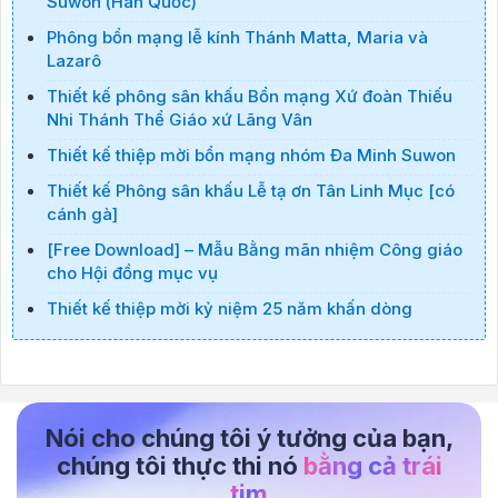
Suwon (Hàn Quốc)
Phông bổn mạng lễ kính Thánh Matta, Maria và
Lazarô
Thiết kế phông sân khấu Bổn mạng Xứ đoàn Thiếu
Nhi Thánh Thể Giáo xứ Lãng Vân
Thiết kế thiệp mời bổn mạng nhóm Đa Minh Suwon
Thiết kế Phông sân khấu Lễ tạ ơn Tân Linh Mục [có
cánh gà]
[Free Download] – Mẫu Bằng mãn nhiệm Công giáo
cho Hội đồng mục vụ
Thiết kế thiệp mời kỷ niệm 25 năm khấn dòng
Nói cho chúng tôi ý tưởng của bạn,
chúng tôi thực thi nó
bằng cả trái
tim