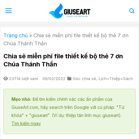
Bỏ
qua
nội
dung
Trang chủ
»
Chia sẻ miễn phí file thiết kế bộ thẻ 7 ơn
Chúa Thánh Thần
Chia sẻ miễn phí file thiết kế bộ thẻ 7 ơn
Chúa Thánh Thần
23714 lượt xem
09/02/2022
Góc chia sẻ
,
Lịch+Thiệp+Sách
Mẹo nhỏ:
Để tìm kiếm chính xác các ấn phẩm của
GiuseArt.com, hãy search trên Google với cú pháp: "Từ
khóa" + "giuseart". (Ví dụ: thiệp tân linh mục giuseart).
Tìm kiếm ngay