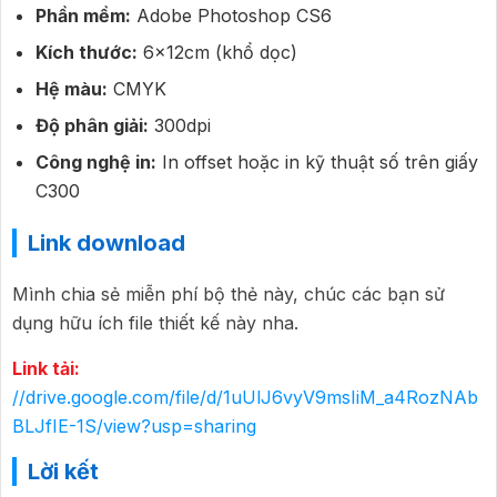
Phần mềm:
Adobe Photoshop CS6
Kích thước:
6x12cm (khổ dọc)
Hệ màu:
CMYK
Độ phân giải:
300dpi
Công nghệ in:
In offset hoặc in kỹ thuật số trên giấy
C300
Link download
Mình chia sẻ miễn phí bộ thẻ này, chúc các bạn sử
dụng hữu ích file thiết kế này nha.
Link tải:
//drive.google.com/file/d/1uUlJ6vyV9msIiM_a4RozNAb
BLJfIE-1S/view?usp=sharing
Lời kết