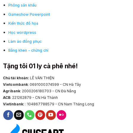
Phông sân khấu
Gameshow Powerpoint
Kiến thức đồ họa
Học wordpress
Làm áo đồng phục
Bằng khen - chứng chỉ
Tặng tôi 01 ly cà phê nhé!
Chủ tài khoản:
LÊ VĂN THIỆN
Vietcombank
: 0691000374599 - CN Hà Tây
Agribank
: 2000206180703 - CN Đà Nẵng
ACB
: 221262879 - CN Hà Thành
Vietinbank:
: 104867788579 - CN Nam Thăng Long