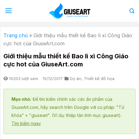
Bỏ
qua
nội
dung
Trang chủ
»
Giới thiệu mẫu thiết kế Bao lì xì Công Giáo
cực hot của GiuseArt.com
Giới thiệu mẫu thiết kế Bao lì xì Công Giáo
cực hot của GiuseArt.com
10203 lượt xem
15/12/2017
Dự án
,
Thiết kế đồ họa
Mẹo nhỏ:
Để tìm kiếm chính xác các ấn phẩm của
GiuseArt.com, hãy search trên Google với cú pháp: "Từ
khóa" + "giuseart". (Ví dụ: thiệp tân linh mục giuseart).
Tìm kiếm ngay