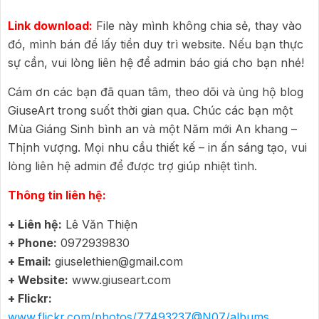
Link download:
File này mình không chia sẻ, thay vào
đó, mình bán để lấy tiền duy trì website. Nếu bạn thực
sự cần, vui lòng liên hệ để admin báo giá cho bạn nhé!
Cám ơn các bạn đã quan tâm, theo dõi và ủng hộ blog
GiuseArt trong suốt thời gian qua. Chúc các bạn một
Mùa Giáng Sinh bình an và một Năm mới An khang –
Thịnh vượng. Mọi nhu cầu thiết kế – in ấn sáng tạo, vui
lòng liên hệ admin để được trợ giúp nhiệt tình.
Thông tin liên hệ:
+ Liên hệ:
Lê Văn Thiện
+ Phone:
0972939830
+ Email:
giuselethien@gmail.com
+ Website:
www.giuseart.com
+ Flickr:
www.flickr.com/photos/77493237@N07/albums