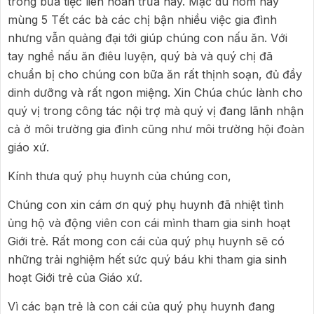
trong bữa tiệc liên hoan trưa nay. Mặc dù hôm nay
mùng 5 Tết các bà các chị bận nhiều việc gia đình
nhưng vẫn quảng đại tới giúp chúng con nấu ăn. Với
tay nghề nấu ăn điêu luyện, quý bà và quý chị đã
chuẩn bị cho chúng con bữa ăn rất thịnh soạn, đủ đầy
dinh dưỡng và rất ngon miệng. Xin Chúa chúc lành cho
quý vị trong công tác nội trợ mà quý vị đang lãnh nhận
cả ở môi trường gia đình cũng như môi trường hội đoàn
giáo xứ.
Kính thưa quý phụ huynh của chúng con,
Chúng con xin cám ơn quý phụ huynh đã nhiệt tình
ủng hộ và động viên con cái mình tham gia sinh hoạt
Giới trẻ. Rất mong con cái của quý phụ huynh sẽ có
những trải nghiệm hết sức quý báu khi tham gia sinh
hoạt Giới trẻ của Giáo xứ.
Vì các bạn trẻ là con cái của quý phụ huynh đang