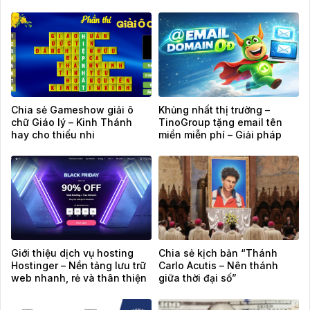
Chia sẻ Gameshow giải ô
Khủng nhất thị trường –
chữ Giáo lý – Kinh Thánh
TinoGroup tặng email tên
hay cho thiếu nhi
miền miễn phí – Giải pháp
email chuyên nghiệp cho
website
Giới thiệu dịch vụ hosting
Chia sẻ kịch bản “Thánh
Hostinger – Nền tảng lưu trữ
Carlo Acutis – Nên thánh
web nhanh, rẻ và thân thiện
giữa thời đại số”
cho mọi website