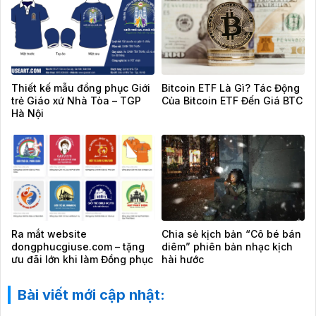
Thiết kế mẫu đồng phục Giới
Bitcoin ETF Là Gì? Tác Động
trẻ Giáo xứ Nhà Tòa – TGP
Của Bitcoin ETF Đến Giá BTC
Hà Nội
Ra mắt website
Chia sẻ kịch bản “Cô bé bán
dongphucgiuse.com – tặng
diêm” phiên bản nhạc kịch
ưu đãi lớn khi làm Đồng phục
hài hước
Công Giáo chỉ từ 100K/áo
Bài viết mới cập nhật: