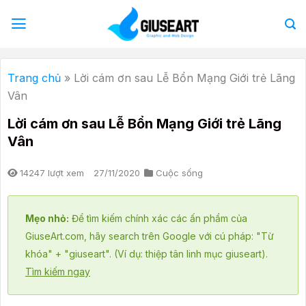
Bỏ
qua
nội
dung
Trang chủ
»
Lời cám ơn sau Lễ Bổn Mạng Giới trẻ Lãng
Vân
Lời cám ơn sau Lễ Bổn Mạng Giới trẻ Lãng
Vân
14247 lượt xem
27/11/2020
Cuộc sống
Mẹo nhỏ:
Để tìm kiếm chính xác các ấn phẩm của
GiuseArt.com, hãy search trên Google với cú pháp: "Từ
khóa" + "giuseart". (Ví dụ: thiệp tân linh mục giuseart).
Tìm kiếm ngay