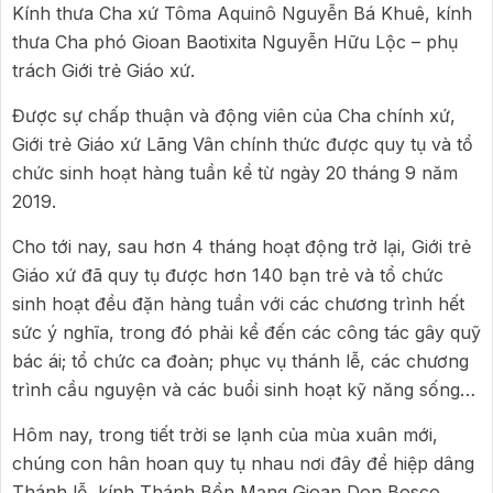
Kính thưa Cha xứ Tôma Aquinô Nguyễn Bá Khuê, kính
thưa Cha phó Gioan Baotixita Nguyễn Hữu Lộc – phụ
trách Giới trẻ Giáo xứ.
Được sự chấp thuận và động viên của Cha chính xứ,
Giới trẻ Giáo xứ Lãng Vân chính thức được quy tụ và tổ
chức sinh hoạt hàng tuần kể từ ngày 20 tháng 9 năm
2019.
Cho tới nay, sau hơn 4 tháng hoạt động trở lại, Giới trẻ
Giáo xứ đã quy tụ được hơn 140 bạn trẻ và tổ chức
sinh hoạt đều đặn hàng tuần với các chương trình hết
sức ý nghĩa, trong đó phải kể đến các công tác gây quỹ
bác ái; tổ chức ca đoàn; phục vụ thánh lễ, các chương
trình cầu nguyện và các buổi sinh hoạt kỹ năng sống…
Hôm nay, trong tiết trời se lạnh của mùa xuân mới,
chúng con hân hoan quy tụ nhau nơi đây để hiệp dâng
Thánh lễ, kính Thánh Bổn Mạng Gioan Don Bosco,