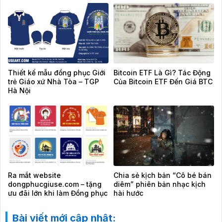
Thiết kế mẫu đồng phục Giới
Bitcoin ETF Là Gì? Tác Động
trẻ Giáo xứ Nhà Tòa – TGP
Của Bitcoin ETF Đến Giá BTC
Hà Nội
Ra mắt website
Chia sẻ kịch bản “Cô bé bán
dongphucgiuse.com – tặng
diêm” phiên bản nhạc kịch
ưu đãi lớn khi làm Đồng phục
hài hước
Công Giáo chỉ từ 100K/áo
Bài viết mới cập nhật: