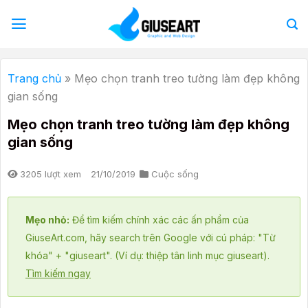
Bỏ
qua
nội
dung
Trang chủ
»
Mẹo chọn tranh treo tường làm đẹp không
gian sống
Mẹo chọn tranh treo tường làm đẹp không
gian sống
3205 lượt xem
21/10/2019
Cuộc sống
Mẹo nhỏ:
Để tìm kiếm chính xác các ấn phẩm của
GiuseArt.com, hãy search trên Google với cú pháp: "Từ
khóa" + "giuseart". (Ví dụ: thiệp tân linh mục giuseart).
Tìm kiếm ngay