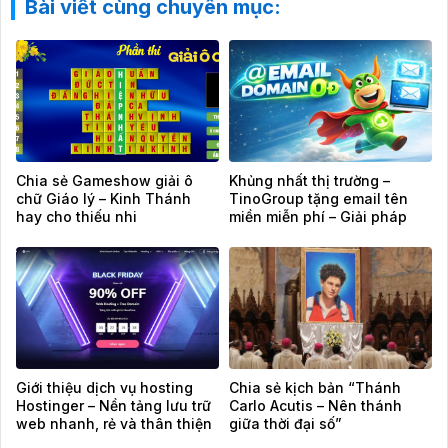
Bài viết cùng chuyên mục:
Chia sẻ Gameshow giải ô
Khủng nhất thị trường –
chữ Giáo lý – Kinh Thánh
TinoGroup tặng email tên
hay cho thiếu nhi
miền miễn phí – Giải pháp
email chuyên nghiệp cho
website
Giới thiệu dịch vụ hosting
Chia sẻ kịch bản “Thánh
Hostinger – Nền tảng lưu trữ
Carlo Acutis – Nên thánh
web nhanh, rẻ và thân thiện
giữa thời đại số”
cho mọi website