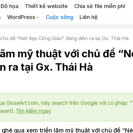
Đồ họa
Thiết kế website
Chia sẻ file miễn phí
a
WordPress
Cuộc sống
Liên hệ
 chủ đề “Nét đẹp Công Giáo” đang diễn ra tại Gx. Thái Hà
lãm mỹ thuật với chủ đề “N
 ra tại Gx. Thái Hà
a GiuseArt.com, hãy search trên Google với cú pháp: 
seart).
Tìm kiếm ngay
có ghé qua xem triển lãm mỹ thuật với chủ đề “N