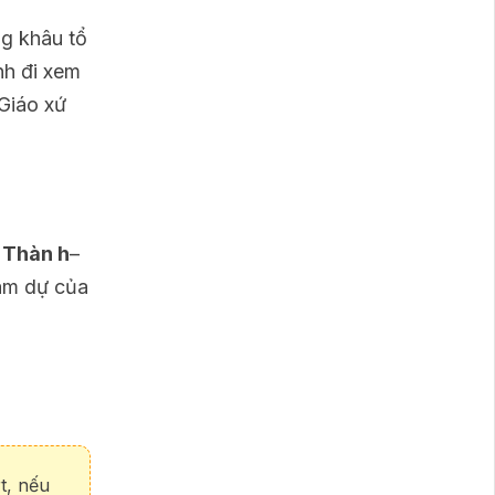
g khâu tổ
nh đi xem
 Giáo xứ
 Thàn h
–
ham dự của
t, nếu