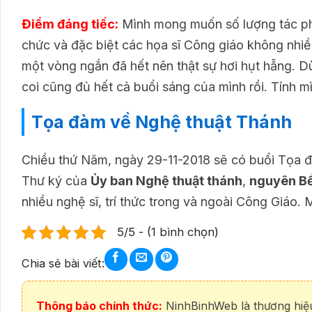
Điểm đáng tiếc:
Mình mong muốn số lượng tác phẩ
chức và đặc biệt các họa sĩ Công giáo không nhiề
một vòng ngắn đã hết nên thật sự hơi hụt hẫng. Dù
coi cũng đủ hết cả buổi sáng của mình rồi. Tính mì
Tọa đàm về Nghệ thuật Thánh
Chiều thứ Năm, ngày 29-11-2018 sẽ có buổi Tọa 
Thư ký của
Ủy ban Nghệ thuật thánh
,
nguyên Bề
nhiều nghệ sĩ, trí thức trong và ngoài Công Giáo.
5/5 - (1 bình chọn)
Chia sẻ bài viết:
Thông báo chính thức:
NinhBinhWeb là thương hiệu 