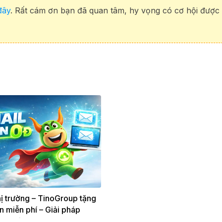
đây
. Rất cám ơn bạn đã quan tâm, hy vọng có cơ hội được
ị trường – TinoGroup tặng
n miễn phí – Giải pháp
 nghiệp cho website