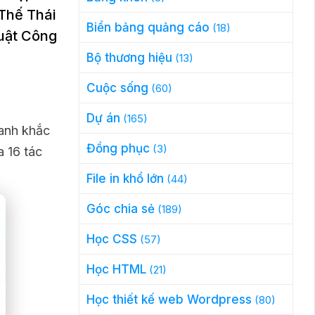
 Thế Thái
Biển bảng quảng cáo
(18)
huật Công
Bộ thương hiệu
(13)
Cuộc sống
(60)
Dự án
(165)
ranh khắc
Đồng phục
(3)
 16 tác
File in khổ lớn
(44)
Góc chia sẻ
(189)
Học CSS
(57)
Học HTML
(21)
Học thiết kế web Wordpress
(80)