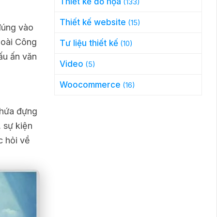
Thiết kế đồ họa
(133)
Thiết kế website
(15)
 đúng vào
goài Công
Tư liệu thiết kế
(10)
ấu ấn văn
Video
(5)
Woocommerce
(16)
chứa đựng
 sự kiện
c hỏi về