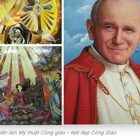
riển lãm Mỹ thuật Công giáo – Nét đẹp Công Giáo