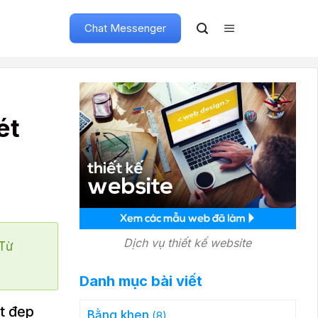
Chat Messenger
ét
Dịch vụ thiết kế website
"Từ
Danh mục bài viết
ét đẹp
Bằng khen
(8)