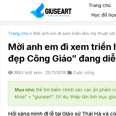
Bỏ
Trang chủ
qua
Học đồ họ
nội
dung
Trang chủ
»
Mời anh em đi xem triển lãm mỹ thuật với
Mời anh em đi xem triển 
đẹp Công Giáo” đang diễn
3883 lượt xem
25/11/2018
Cuộc sống
Mẹo nhỏ:
Để tìm kiếm chính xác các ấn phẩm củ
khóa" + "giuseart". (Ví dụ: thiệp tân linh mục giu
Hồi sáng mình đi lễ tại Giáo xứ Thái Hà và 