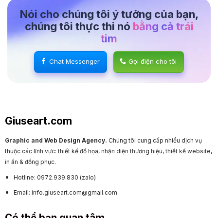
Nói cho chúng tôi ý tưởng của bạn,
chúng tôi thực thi nó
bằng cả trái
tim
Chat Messenger
Gọi điện cho tôi
Giuseart.com
Graphic and Web Design Agency.
Chúng tôi cung cấp nhiều dịch vụ
thuộc các lĩnh vực: thiết kế đồ họa, nhận diện thương hiệu, thiết kế website,
in ấn & đồng phục.
Hotline: 0972.939.830 (zalo)
Email: info.giuseart.com@gmail.com
Có thể bạn quan tâm