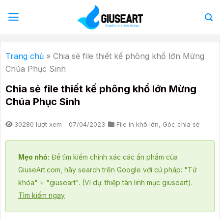
Bỏ
qua
nội
dung
Trang chủ
»
Chia sẻ file thiết kế phông khổ lớn Mừng
Chúa Phục Sinh
Chia sẻ file thiết kế phông khổ lớn Mừng
Chúa Phục Sinh
30280 lượt xem
07/04/2023
File in khổ lớn
,
Góc chia sẻ
Mẹo nhỏ:
Để tìm kiếm chính xác các ấn phẩm của
GiuseArt.com, hãy search trên Google với cú pháp: "Từ
khóa" + "giuseart". (Ví dụ: thiệp tân linh mục giuseart).
Tìm kiếm ngay