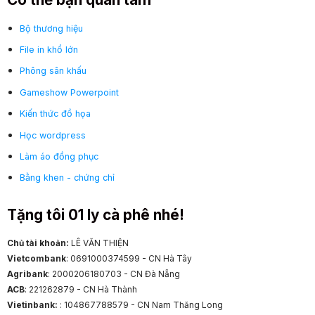
Bộ thương hiệu
File in khổ lớn
Phông sân khấu
Gameshow Powerpoint
Kiến thức đồ họa
Học wordpress
Làm áo đồng phục
Bằng khen - chứng chỉ
Tặng tôi 01 ly cà phê nhé!
Chủ tài khoản:
LÊ VĂN THIỆN
Vietcombank
: 0691000374599 - CN Hà Tây
Agribank
: 2000206180703 - CN Đà Nẵng
ACB
: 221262879 - CN Hà Thành
Vietinbank:
: 104867788579 - CN Nam Thăng Long