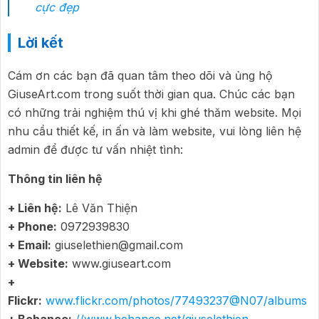
cực đẹp
Lời kết
Cám ơn các bạn đã quan tâm theo dõi và ủng hộ
GiuseArt.com trong suốt thời gian qua. Chúc các bạn
có những trải nghiệm thú vị khi ghé thăm website. Mọi
nhu cầu thiết kế, in ấn và làm website, vui lòng liên hệ
admin để được tư vấn nhiệt tình:
Thông tin liên hệ
+ Liên hệ:
Lê Văn Thiện
+ Phone:
0972939830
+ Email:
giuselethien@gmail.com
+ Website:
www.giuseart.com
+
Flickr:
www.flickr.com/photos/77493237@N07/albums
+ Behance:
//www.behance.net/giuselethien