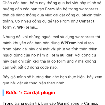
Chào các bạn, hôm nay thông qua bài viết này mình sẽ
hướng dẫn các bạn tạo
Form
liên hệ trong wordpress
thật dễ dàng thông qua việc cài đặt công cụ plugin thần
thánh. Có nhiều công cụ để tạo From như
C
ontact
form 7
,
WPForms
…
Nhưng đối với những người mới sử dụng wordpress thì
mình khuyên các bạn nên dùng
WPFrom
bới vì tạo
from bằng cái này chỉ mất vài phút và tính thân thiện
người dùng của nó nằm ở
Form builder
. Với công cụ
này bạn chỉ cần kéo thả là có form ưng ý mà không
cần viết bất cứ dòng code nào. ​
Bây giờ mình sẽ hướng dẫn các bạn thực hiện, hãy xem
qua bài viết và thực hiện theo nhé:
Bước 1: Cài đặt plugin
Trong trang quản trị, bạn vào Gói mở rộng > Cài mới.