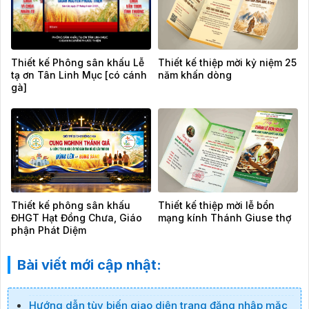
Thiết kế Phông sân khấu Lễ
Thiết kế thiệp mời kỷ niệm 25
tạ ơn Tân Linh Mục [có cánh
năm khấn dòng
gà]
Thiết kế phông sân khấu
Thiết kế thiệp mời lễ bổn
ĐHGT Hạt Đồng Chưa, Giáo
mạng kính Thánh Giuse thợ
phận Phát Diệm
Bài viết mới cập nhật:
Hướng dẫn tùy biến giao diện trang đăng nhập mặc