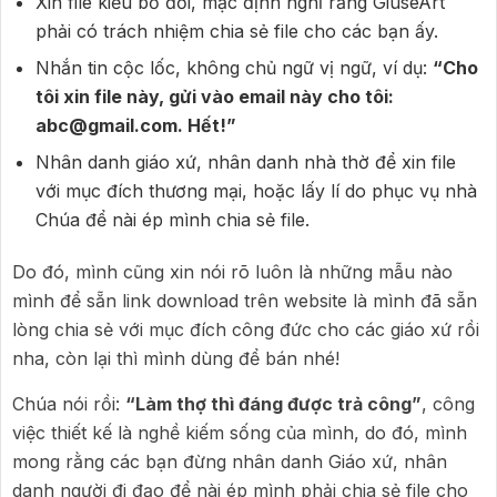
Xin file kiểu bố đời, mặc định nghĩ rằng GiuseArt
phải có trách nhiệm chia sẻ file cho các bạn ấy.
Nhắn tin cộc lốc, không chủ ngữ vị ngữ, ví dụ:
“Cho
tôi xin file này, gửi vào email này cho tôi:
abc@gmail.com. Hết!”
Nhân danh giáo xứ, nhân danh nhà thờ để xin file
với mục đích thương mại, hoặc lấy lí do phục vụ nhà
Chúa để nài ép mình chia sẻ file.
Do đó, mình cũng xin nói rõ luôn là những mẫu nào
mình để sẵn link download trên website là mình đã sẵn
lòng chia sẻ với mục đích công đức cho các giáo xứ rồi
nha, còn lại thì mình dùng để bán nhé!
Chúa nói rồi:
“Làm thợ thì đáng được trả công”
, công
việc thiết kế là nghề kiếm sống của mình, do đó, mình
mong rằng các bạn đừng nhân danh Giáo xứ, nhân
danh người đi đạo để nài ép mình phải chia sẻ file cho