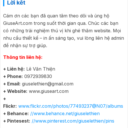
Lời kết
Cám ơn các bạn đã quan tâm theo dõi và ủng hộ
GiuseArt.com trong suốt thời gian qua. Chúc các bạn
có những trải nghiệm thú vị khi ghé thăm website. Mọi
nhu cầu thiết kế – in ấn sáng tạo, vui lòng liên hệ admin
để nhận sự trợ giúp.
Thông tin liên hệ:
+ Liên hệ:
Lê Văn Thiện
+ Phone:
0972939830
+ Email:
giuselethien@gmail.com
+ Website:
www.giuseart.com
+
Flickr:
www.flickr.com/photos/77493237@N07/albums
+ Behance:
//www.behance.net/giuselethien
+ Pintesest:
//www.pinterest.com/giuselethien/pins