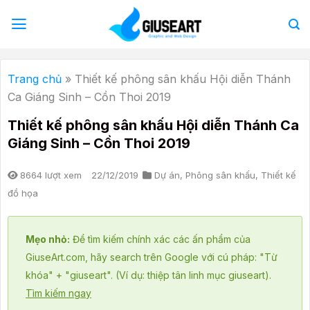
Bỏ
qua
nội
dung
Trang chủ
»
Thiết kế phông sân khấu Hội diễn Thánh
Ca Giáng Sinh – Cồn Thoi 2019
Thiết kế phông sân khấu Hội diễn Thánh Ca
Giáng Sinh – Cồn Thoi 2019
8664 lượt xem
22/12/2019
Dự án
,
Phông sân khấu
,
Thiết kế
đồ họa
Mẹo nhỏ:
Để tìm kiếm chính xác các ấn phẩm của
GiuseArt.com, hãy search trên Google với cú pháp: "Từ
khóa" + "giuseart". (Ví dụ: thiệp tân linh mục giuseart).
Tìm kiếm ngay