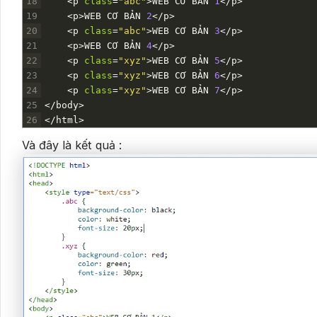
18
<
p
class
=
"abc"
>
WEB
C
Ơ
B
Ả
N
1
<
/
p
>
19
<
p
>
WEB
C
Ơ
B
Ả
N
2
<
/
p
>
20
<
p
class
=
"abc"
>
WEB
C
Ơ
B
Ả
N
3
<
/
p
>
21
<
p
>
WEB
C
Ơ
B
Ả
N
4
<
/
p
>
22
<
p
class
=
"xyz"
>
WEB
C
Ơ
B
Ả
N
5
<
/
p
>
23
<
p
class
=
"xyz"
>
WEB
C
Ơ
B
Ả
N
6
<
/
p
>
24
<
p
class
=
"xyz"
>
WEB
C
Ơ
B
Ả
N
7
<
/
p
>
25
<
/
body
>
26
<
/
html
>
Và đây là kết quả :