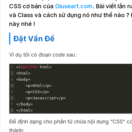
CSS cơ bản của
Giuseart.com
. Bài viết lần
và Class và cách sử dụng nó như thế nào ? Để
này nhé !
Đặt Vấn Đề
Ví dụ tôi có đoạn code sau :
1
<
!
DOCTYPE 
html
>
2
<
html
>
3
<
body
>
4
<
p
>
Html
<
/
p
>
5
<
p
>
CSS
<
/
p
>
6
<
p
>
Javascript
<
/
p
>
7
<
/
body
>
8
<
/
html
>
Để định dạng cho phần tử chứa nội dung “CSS” có
thành: