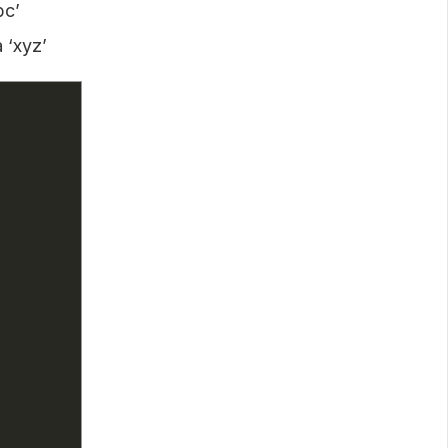
bc’
 ‘xyz’