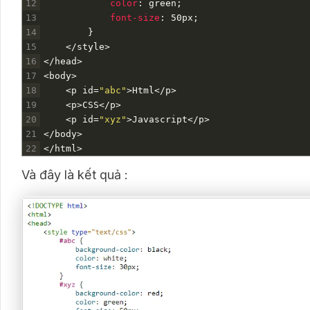
12
color
:
green
;
13
font-size
:
50px
;
14
}
15
</style>
16
<
/
head
>
17
<
body
>
18
<
p
id
=
"abc"
>
Html
<
/
p
>
19
<
p
>
CSS
<
/
p
>
20
<
p
id
=
"xyz"
>
Javascript
<
/
p
>
21
<
/
body
>
22
<
/
html
>
Và đây là kết quả :