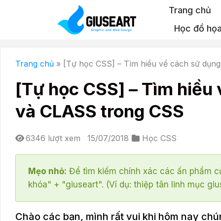
Bỏ
Trang chủ
qua
Học đồ họ
nội
dung
Trang chủ
»
[Tự học CSS] – Tìm hiều về cách sử dụng
[Tự học CSS] – Tìm hiều 
và CLASS trong CSS
6346 lượt xem
15/07/2018
Học CSS
Mẹo nhỏ:
Để tìm kiếm chính xác các ấn phẩm củ
khóa" + "giuseart". (Ví dụ: thiệp tân linh mục giu
Chào các bạn, mình rất vui khi hôm nay chún