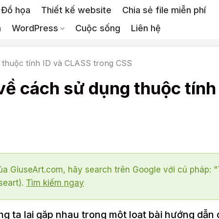
Đồ họa
Thiết kế website
Chia sẻ file miễn phí
a
WordPress
Cuộc sống
Liên hệ
 thuộc tính ID và CLASS trong CSS
về cách sử dụng thuộc tính
a GiuseArt.com, hãy search trên Google với cú pháp: 
seart).
Tìm kiếm ngay
g ta lại gặp nhau trong một loạt bài hướng dẫn