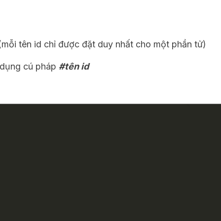
mỗi tên id chỉ được đặt duy nhất cho một phần tử)
ử dụng cú pháp
#tên id