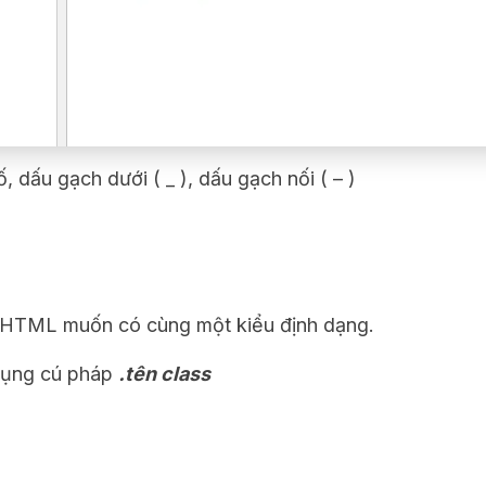
, dấu gạch dưới ( _ ), dấu gạch nối ( – )
ử HTML muốn có cùng một kiểu định dạng.
 dụng cú pháp
.tên class