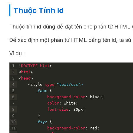
Thuộc Tính Id
Thuộc tính id dùng để đặt tên cho phần tử HTML (
Để xác định một phần tử HTML bằng tên id, ta s
Ví dụ :
1
!
DOCTYPE
html
>
2
<
html
>
3
<
head
>
4
<style 
type
="text/css">
5
        #abc 
{
6
background-color
:
black
;
7
color
:
white
;
8
font-size
:
30px
;
9
}
10
#xyz 
{
11
background-color
:
red
;