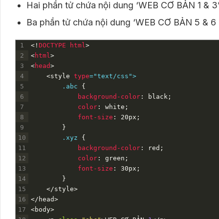
Hai phần tử chứa nội dung ‘WEB CƠ BẢN 1 & 3’ 
Ba phần tử chứa nội dung ‘WEB CƠ BẢN 5 & 6 & 
1
<
!
DOCTYPE
html
>
2
<
html
>
3
<
head
>
4
<style 
type
="text/css">
5
        .abc 
{
6
background-color
:
black
;
7
color
:
white
;
8
font-size
:
20px
;
9
}
10
.xyz 
{
11
background-color
:
red
;
12
color
:
green
;
13
font-size
:
30px
;
14
}
15
</style>
16
<
/
head
>
17
<
body
>