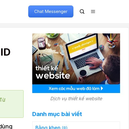
Chat Messenger
 ID
Dịch vụ thiết kế website
"Từ
Danh mục bài viết
 dùng
Bằng khen
(8)